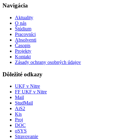
Navigácia
Aktuality
O nás
Štúdium
Pracovníci
Absolventi
Časopis
Projekty
Kontakt
Zásady ochrany osobných údajov
Dôležité odkazy
UKF v Nitre
FF UKF v Nitre
Mail
StudMail
AiS2
Kis
Proj
DOC
oSYS
Stravovanie