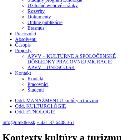
Užitočné webové stránky
Rozvrhy
Dokumenty
Online publikácie
Erasmus+
Pracovníci
Absolventi
Časopis
Projekty
APVV – KULTÚRNE A SPOLOČENSKÉ
DÔSLEDKY PRACOVNEJ MIGRÁCIE
APVV – UNESCO.SK
Kontakt
Kontakt
Pracovníci
Študenti
Odd. MANAŽMENTU kultúry a turizmu
Odd. KULTUROLÓGIE
Odd. ETNOLÓGIE
info@umktke.sk
+ 421 37 6408 361
Kontexty kultúry a turizmu