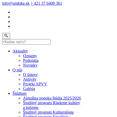
info@umktke.sk
+ 421 37 6408 361
Aktuality
Oznamy
Podujatia
Novinky
O nás
O ústave
Aktivity
Projekt APVV
Galéria
Štúdium
Aktuálna ponuka štúdia 2025/2026
Študijný program Riadenie kultúry
a turizmu
Študijný program Kulturológia
Študijný program Etnológia