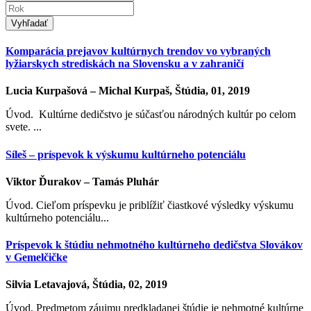
Vyhľadať
Komparácia prejavov kultúrnych trendov vo vybraných
lyžiarskych strediskách na Slovensku a v zahraničí
Lucia Kurpašová – Michal Kurpaš, Štúdia, 01, 2019
Úvod. Kultúrne dedičstvo je súčasťou národných kultúr po celom
svete. ...
Síleš – príspevok k výskumu kultúrneho potenciálu
Viktor Ďurakov – Tamás Pluhár
Úvod. Cieľom príspevku je priblížiť čiastkové výsledky výskumu
kultúrneho potenciálu...
Príspevok k štúdiu nehmotného kultúrneho dedičstva Slovákov
v Gemelčičke
Silvia Letavajová, Štúdia, 02, 2019
Úvod. Predmetom záujmu predkladanej štúdie je nehmotné kultúrne