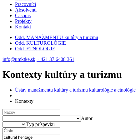
Pracovníci
Absolventi
Časopis
Projekty
Kontakt
Odd. MANAŽMENTU kultúry a turizmu
Odd. KULTUROLÓGIE
Odd. ETNOLÓGIE
info@umktke.sk
+ 421 37 6408 361
Kontexty kultúry a turizmu
Ústav manažmentu kultúry a turizmu kulturológie a etnológie
Kontexty
Autor
Typ príspevku