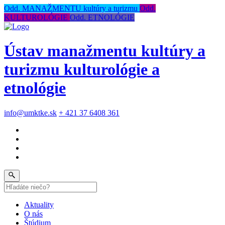
Odd. MANAŽMENTU kultúry a turizmu
Odd.
KULTUROLÓGIE
Odd. ETNOLÓGIE
Ústav manažmentu kultúry a
turizmu kulturológie a
etnológie
info@umktke.sk
+ 421 37 6408 361
Aktuality
O nás
Štúdium