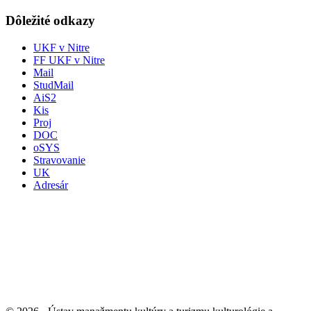
Dôležité odkazy
UKF v Nitre
FF UKF v Nitre
Mail
StudMail
AiS2
Kis
Proj
DOC
oSYS
Stravovanie
UK
Adresár