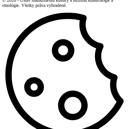
© 2026 - Ústav manažmentu kultúry a turizmu kulturológie a
etnológie. Všetky práva vyhradené.