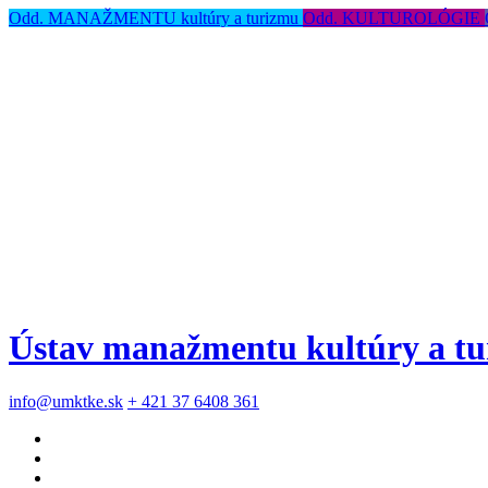
Odd. MANAŽMENTU kultúry a turizmu
Odd. KULTUROLÓGIE
Ústav manažmentu kultúry a tur
info@umktke.sk
+ 421 37 6408 361