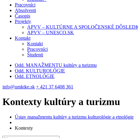
Pracovníci
Absolventi
Časopis
Projekty
APVV – KULTÚRNE A SPOLOČENSKÉ DÔSLED
APVV – UNESCO.SK
Kontakt
Kontakt
Pracovníci
Študenti
Odd. MANAŽMENTU kultúry a turizmu
Odd. KULTUROLÓGIE
Odd. ETNOLÓGIE
info@umktke.sk
+ 421 37 6408 361
Kontexty kultúry a turizmu
Ústav manažmentu kultúry a turizmu kulturológie a etnológie
Kontexty