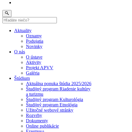
Aktuality
Oznamy
Podujatia
Novinky
O nás
O ústave
Aktivity
Projekt APVV
Galéria
Štúdium
Aktuálna ponuka štúdia 2025/2026
Študijný program Riadenie kultúry
a turizmu
Študijný program Kulturológia
Študijný program Etnológia
Užitočné webové stránky
Rozvrhy
Dokumenty
Online publikácie
Erasmus+