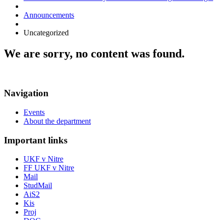
Announcements
Uncategorized
We are sorry, no content was found.
Navigation
Events
About the department
Important links
UKF v Nitre
FF UKF v Nitre
Mail
StudMail
AiS2
Kis
Proj