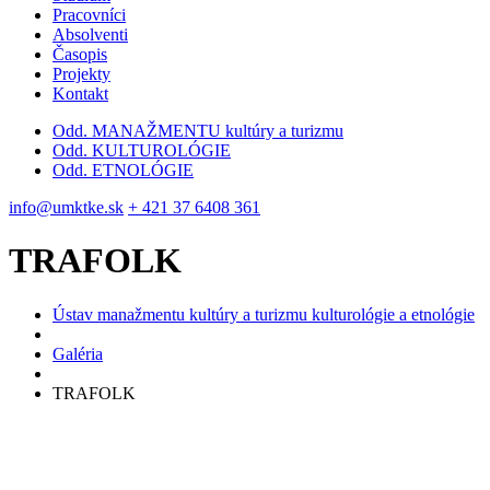
Pracovníci
Absolventi
Časopis
Projekty
Kontakt
Odd. MANAŽMENTU kultúry a turizmu
Odd. KULTUROLÓGIE
Odd. ETNOLÓGIE
info@umktke.sk
+ 421 37 6408 361
TRAFOLK
Ústav manažmentu kultúry a turizmu kulturológie a etnológie
Galéria
TRAFOLK