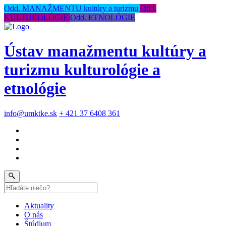
Odd. MANAŽMENTU kultúry a turizmu
Odd.
KULTUROLÓGIE
Odd. ETNOLÓGIE
Ústav manažmentu kultúry a
turizmu kulturológie a
etnológie
info@umktke.sk
+ 421 37 6408 361
Aktuality
O nás
Štúdium