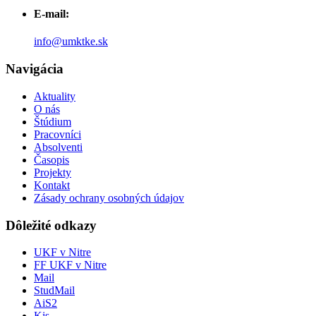
E-mail:
info@umktke.sk
Navigácia
Aktuality
O nás
Štúdium
Pracovníci
Absolventi
Časopis
Projekty
Kontakt
Zásady ochrany osobných údajov
Dôležité odkazy
UKF v Nitre
FF UKF v Nitre
Mail
StudMail
AiS2
Kis