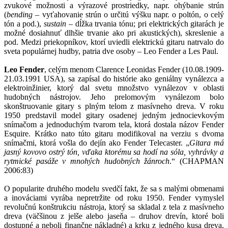
zvukové možnosti a výrazové prostriedky, napr. ohýbanie strún
(
bending
– vyťahovanie strún o určitú výšku napr. o poltón, o celý
tón a pod.),
sustain
– dĺžka trvania tónu; pri elektrických gitarách je
možné dosiahnuť dlhšie trvanie ako pri akustických), skreslenie a
pod. Medzi priekopníkov, ktorí uviedli elektrickú gitaru natrvalo do
sveta populárnej hudby, patria dve osoby – Leo Fender a Les Paul.
Leo Fender
, celým menom Clarence Leonidas Fender (10.08.1909-
21.03.1991 USA), sa zapísal do histórie ako geniálny vynálezca a
elektroinžinier, ktorý dal svetu množstvo vynálezov v oblasti
hudobných nástrojov. Jeho prelomovým vynálezom bolo
skonštruovanie gitary s plným telom z masívneho dreva. V roku
1950 predstavil model gitary osadenej jedným jednocievkovým
snímačom a jednoduchým tvarom tela, ktorá dostala názov Fender
Esquire. Krátko nato túto gitaru modifikoval na verziu s dvoma
snímačmi, ktorá vošla do dejín ako Fender Telecaster. „
Gitara má
jasný kovovo ostrý tón, vďaka ktorému sa hodí na sóla, vyhrávky a
rytmické pasáže v mnohých hudobných žánroch
.“ (CHAPMAN
2006:83)
O popularite druhého modelu svedčí fakt, že sa s malými obmenami
a inováciami vyrába nepretržite od roku 1950. Fender vymyslel
revolučnú konštrukciu nástroja, ktorý sa skladal z tela z masívneho
dreva (väčšinou z jelše alebo jaseňa – druhov drevín, ktoré boli
dostupné a neboli finančne nákladné) a krku z jedného kusa dreva,