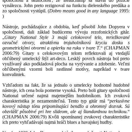
spoločnosti a skutočnosť, že Beauchamp sa staval do pozície
vynálezcu. John preto rezignoval na funkciu dielenského predáka a
zo spoločnosti vystúpil. (
Dobro means good in any language
1995:
)
Nástroje, pochádzajúce z obdobia, keď pôsobil John Dopyera v
spoločnosti, dali základ budúcemu vývoju rezofonických gitár.
„
Gitary National Style 3 majú celokovové telo, mriežkované
ozvučné otvory, atraktívnu trojuholníkovú kryciu dosku s
geometrickými otvormi a opierku na ruku v tvare T
.“ (CHAPMAN
2006:79) Gitary s celokovovým telom reflektovali aj vtedajší
obľúbený umelecký štýl art-deco. Lesklý povrch nástroja bol preto
využívaný ako podkladová plocha na vyrývanie a zdobenie. Veľmi
obľúbenými vzormi boli rastlinné motívy, napríklad v tvare
konvaliniek.
Vzhľadom na fakt, že sa jednalo o umelecky hodnotné hudobné
nástroje, ich cena bola pomerne vysoká. Preto boli gitary spoločnosti
National určené najmä majetnejším hudobníkom. Ich zvuková
charakteristika je nezameniteľná. Tento typ gitár má “
perkusívne
kovový nástup tónu pripomínajúci bendžo a ohromný dozvuk. Sú
obzvlášť pôsobivé pri hre slideom, ale aj štandardnou technikou
.“
(CHAPMAN 2006:79) Kvôli spomínanej zvukovej charakteristike
ich preto vyhľadávajú najmä hráči blues a havajskej hudby.