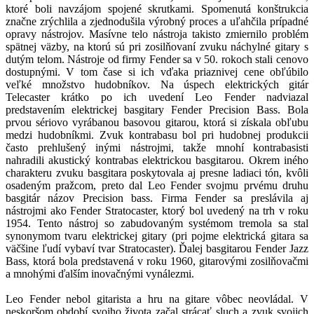
ktoré boli navzájom spojené skrutkami. Spomenutá konštrukcia
značne zrýchlila a zjednodušila výrobný proces a uľahčila prípadné
opravy nástrojov. Masívne telo nástroja takisto zmiernilo problém
spätnej väzby, na ktorú sú pri zosilňovaní zvuku náchylné gitary s
dutým telom. Nástroje od firmy Fender sa v 50. rokoch stali cenovo
dostupnými. V tom čase si ich vďaka priaznivej cene obľúbilo
veľké množstvo hudobníkov. Na úspech elektrických gitár
Telecaster krátko po ich uvedení Leo Fender nadviazal
predstavením elektrickej basgitary Fender Precision Bass. Bola
prvou sériovo vyrábanou basovou gitarou, ktorá si získala obľubu
medzi hudobníkmi. Zvuk kontrabasu bol pri hudobnej produkcii
často prehlušený inými nástrojmi, takže mnohí kontrabasisti
nahradili akustický kontrabas elektrickou basgitarou. Okrem iného
charakteru zvuku basgitara poskytovala aj presne ladiaci tón, kvôli
osadeným pražcom, preto dal Leo Fender svojmu prvému druhu
basgitár názov Precision bass. Firma Fender sa preslávila aj
nástrojmi ako Fender Stratocaster, ktorý bol uvedený na trh v roku
1954. Tento nástroj so zabudovaným systémom tremola sa stal
synonymom tvaru elektrickej gitary (pri pojme elektrická gitara sa
väčšine ľudí vybaví tvar Stratocaster). Ďalej basgitarou Fender Jazz
Bass, ktorá bola predstavená v roku 1960, gitarovými zosilňovačmi
a mnohými ďalším inovačnými vynálezmi.
Leo Fender nebol gitarista a hru na gitare vôbec neovládal. V
neskoršom období svojho života začal strácať sluch a zvuk svojich