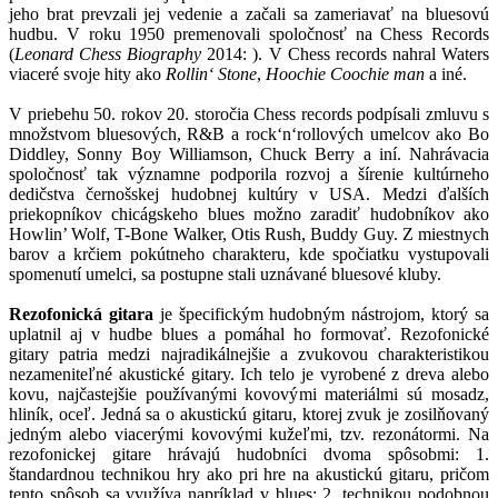
jeho brat prevzali jej vedenie a začali sa zameriavať na bluesovú
hudbu. V roku 1950 premenovali spoločnosť na Chess Records
(
Leonard Chess Biography
2014:
). V Chess records nahral Waters
viaceré svoje hity ako
Rollin‘ Stone
,
Hoochie Coochie man
a iné.
V priebehu 50. rokov 20. storočia Chess records podpísali zmluvu s
množstvom bluesových, R&B a rock‘n‘rollových umelcov ako Bo
Diddley, Sonny Boy Williamson, Chuck Berry a iní. Nahrávacia
spoločnosť tak významne podporila rozvoj a šírenie kultúrneho
dedičstva černošskej hudobnej kultúry v USA. Medzi ďalších
priekopníkov chicágskeho blues možno zaradiť hudobníkov ako
Howlin’ Wolf, T-Bone Walker, Otis Rush, Buddy Guy. Z miestnych
barov a krčiem pokútneho charakteru, kde spočiatku vystupovali
spomenutí umelci, sa postupne stali uznávané bluesové kluby.
Rezofonická gitara
je špecifickým hudobným nástrojom, ktorý sa
uplatnil aj v hudbe blues a pomáhal ho formovať. Rezofonické
gitary patria medzi najradikálnejšie a zvukovou charakteristikou
nezameniteľné akustické gitary. Ich telo je vyrobené z dreva alebo
kovu, najčastejšie používanými kovovými materiálmi sú mosadz,
hliník, oceľ. Jedná sa o akustickú gitaru, ktorej zvuk je zosilňovaný
jedným alebo viacerými kovovými kužeľmi, tzv. rezonátormi. Na
rezofonickej gitare hrávajú hudobníci dvoma spôsobmi: 1.
štandardnou technikou hry ako pri hre na akustickú gitaru, pričom
tento spôsob sa využíva napríklad v blues; 2. technikou podobnou