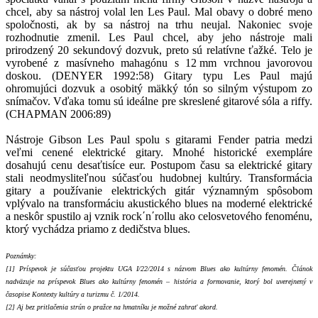
chcel, aby sa nástroj volal len Les Paul. Mal obavy o dobré meno
spoločnosti, ak by sa nástroj na trhu neujal. Nakoniec svoje
rozhodnutie zmenil. Les Paul chcel, aby jeho nástroje mali
prirodzený 20 sekundový dozvuk, preto sú relatívne ťažké. Telo je
vyrobené z masívneho mahagónu s 12 mm vrchnou javorovou
doskou. (DENYER 1992:58) Gitary typu Les Paul majú
ohromujúci dozvuk a osobitý mäkký tón so silným výstupom zo
snímačov. Vďaka tomu sú ideálne pre skreslené gitarové sóla a riffy.
(CHAPMAN 2006:89)
Nástroje Gibson Les Paul spolu s gitarami Fender patria medzi
veľmi cenené elektrické gitary. Mnohé historické exempláre
dosahujú cenu desaťtisíce eur. Postupom času sa elektrické gitary
stali neodmysliteľnou súčasťou hudobnej kultúry. Transformácia
gitary a používanie elektrických gitár významným spôsobom
vplývalo na transformáciu akustického blues na moderné elektrické
a neskôr spustilo aj vznik rockʹnʹrollu ako celosvetového fenoménu,
ktorý vychádza priamo z dedičstva blues.
Poznámky:
[1] Príspevok je súčasťou projektu UGA I/22/2014 s názvom Blues ako kultúrny fenomén. Článok
nadväzuje na príspevok Blues ako kultúrny fenomén – história a formovanie, ktorý bol uverejnený v
časopise Kontexty kultúry a turizmu č. 1/2014.
[2] Aj bez pritlačenia strún o pražce na hmatníku je možné zahrať akord.