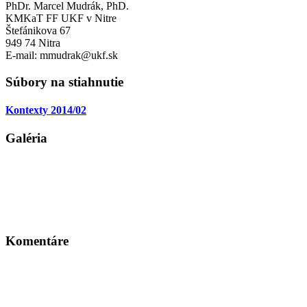
PhDr. Marcel Mudrák, PhD.
KMKaT FF UKF v Nitre
Štefánikova 67
949 74 Nitra
E-mail: mmudrak@ukf.sk
Súbory na stiahnutie
Kontexty 2014/02
Galéria
Komentáre