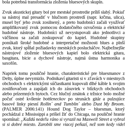
bola potrebná transformácia zloženia bluesových skupín.
Zvuk akustickej gitary bol pre mestské prostredie príliš slabý. Pokiaľ
sa nástroj mal presadiť v hlučnom prostredí (napr. krčma, ulica),
musel byť jeho zvuk zosilnený, a preto hudobníci začali využívať
amplifikovaný zvuk pomocou dodatočného ozvučenia a elektrické
hudobné nástroje. Hudobníci už nevystupovali ako jednotlivci a
väčšinou sa začali zoskupovať do kapiel. Hudobné skupiny
ponúkali široké hudobné a interpretačné možnosti blues a plnší
zvuk, ktorý spĺňal požiadavky mestských poslucháčov. Najbežnejšie
nástrojové zloženie bluesových kapiel bolo elektrická gitara,
basgitara, bicie a dychové nástroje, najmä ústna harmonika a
saxofón.
Napriek tomu pouličné hranie, charakteristické pre bluesmanov z
Delty, úplne nevymizlo. Podnikaví gitaristi si v zľavách v miestnych
obchodoch s elektrickými súčiastkami kupovali dlhé káble k svojim
zosilňovačom a zapájali ich do zásuviek v blízkych obchodoch
alebo prízemných bytoch. Cez hlučný zmätok z tržnice bolo možné
počuť ostré kvílenie
bottleneckov
po strunách gitár a pulzujúce
basové linky piesní
Rollin´ and Tumblin´
alebo
Dust My Broom.
(PALMER 2006:141) Hound Dog Taylor – bluesman, ktorý
pochádzal z Mississippi a prišiel žiť do Chicaga, na pouličné hranie
spomínal:
„Každú nedeľu ráno si vyrazil na Maxwell Street a vybral
si si dobré miesto. Zarobili sme viacej peňazí, než som kedy videl