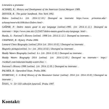
Literatúra a pramene:
ACHARD, K.: History and Development of the American Guitar,Westport 1989.
DENYER, R.: The guitar handbook. New York 1992.
Dobro [online].b.r. [cit. 2014.12.10.] Dostupné na internete: https://www. princeton.edu/~
achaney/tmve/wiki100k/docs/Dobro.html>.
GAŠPAR, P.: Dobro means good in any language [online].1995. [cit. 2014.11.12.]. Dostupné na
internete:< https://www.sme.sk/c/2125457/dobro-means-good-in-any-language. html>.
Handa, A.: National´s History [online]. 1998 [cit. 2014.11.12.]. Dostupné na internete.:
.
CHAPMAN, R.: Kytary. Praha 2006.
Leonard Chess Biography [online].2014 [cit. 2014.10.02.] Dostupné na internete:
.
Magnetic pickups[online]. b.r. [cit. 2014.10.02.] Dostupné na internete:
.
Muddy Waters Biography [online]. b.r. [cit. 2014.12.02.] Dostupné na internete:
.
Muddy Waters Biography 2014 [online]. [cit. 2014.12.03.] Dostupné na internete:< https:/
/rockhall.com/inductees/muddy-waters/bio/.>.
National´s History 1998 [online]. [cit. 2014.12.05.] Dostupné na internete:
.
PALMER, R.: Opravdové blues. Praha 2006.
STOBENAU, J.: A Brief History of the Resonator Guitar [online]. 2014 [cit. 2014.10.02.] Dostupné na
internete:
;
ŠTEFL, V.: 33+333 světových kytaristů. Praha 1997.
Kontakt: