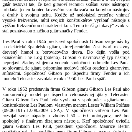
gitár testoval tak, že keď gitaroví technici skúšali zvuk nástrojov,
prikladal jeden koniec kovového skrutkovača na kobylku nástrojov
a druhý k svojmu uchu. Keďže už nedokázal zreteľne vnímať
vysoké frekvencie, nútil svojich konštruktérov vyrábať nástroje s
vyššou frekvenčnou charakteristikou. Tento tenší „cinkavý“ zvuk sa
stal poznávacou značkou gitár značky Fender.
Les Paul
v roku 1946 predstavil spoločnosti Gibson svoje návrhy
na elektrickú španielsku gitaru, ktorej centrálnu časť tvoril masívny
drevený hranol z borovicového dreva. Do dejín vošla pod
označením The Log (poleno). Gibson o navrhovaný typ nástroja
neprejavil žiadny záujem a vedenie spoločnosti odmietlo Les Paula
so slovami, že gitara pripomína metlovú rúčku osadenú gitarovými
snímačmi. Spoločnosť Gibson po úspechu firmy Fender a ich
modelu Telecaster zavolala v roku 1950 Les Paula späť.
V roku 1952 predstavila firma Gibson gitaru Gibson Les Paul ako
konkurenčný model po úspechu celomasívnej gitary Telecaster.
Gitara Gibson Les Paul bola vyvíjaná v spolupráci s gitaristom a
konštruktérom Les Paulom, vlastným menom Lester William Polfuss
(09.06.1915-12.08.2009 USA). V spoločnosti Gibson Les Paul
rozvíjal svoje nápady a zhotovil 50 – 60 prototypov, než bol
spokojný s finálnym dizajnom nástroja. Keď spoločnosť uviedla
gitaru Gibson Les Paul, prezident spoločnosti Maurice Berlin
spočiatku váhal s použitím mena firmy Gibson v názve nástroja a