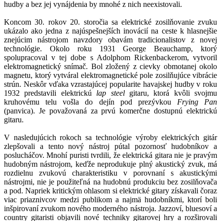
hudby a bez jej vynájdenia by mnohé z nich neexistovali.
Koncom 30. rokov 20. storočia sa elektrické zosilňovanie zvuku
ukázalo ako jedna z najúspešnejších inovácií na ceste k hlasnejšie
znejúcim nástrojom navzdory obavám tradicionalistov z novej
technológie. Okolo roku 1931 George Beauchamp, ktorý
spolupracoval v tej dobe s Adolphom Rickenbackerom, vytvoril
elektromagnetický snímač. Bol zložený z cievky obmotanej okolo
magnetu, ktorý vytváral elektromagnetické pole zosilňujúce vibrácie
strún. Neskôr vďaka vzrastajúcej popularite havajskej hudby v roku
1932 predstavili elektrickú
lap steel
gitaru, ktorá kvôli svojmu
kruhovému telu vošla do dejín pod prezývkou
Frying Pan
(panvica). Je považovaná za prvú komerčne dostupnú elektrickú
gitaru.
V nasledujúcich rokoch sa technológie výroby elektrických gitár
zlepšovali a tento nový nástroj pútal pozornosť hudobníkov a
poslucháčov. Mnohí puristi tvrdili, že elektrická gitara nie je pravým
hudobným nástrojom, keďže neprodukuje plný akustický zvuk, má
rozdielnu zvukovú charakteristiku v porovnaní s akustickými
nástrojmi, nie je použiteľná na hudobnú produkciu bez zosilňovača
a pod. Napriek kritickým ohlasom si elektrické gitary získavali čoraz
viac priaznivcov medzi publikom a najmä hudobníkmi, ktorí boli
inšpirovaní zvukom nového moderného nástroja. Jazzoví, bluesoví a
country gitaristi objavili nové techniky gitarovej hry a rozširovali