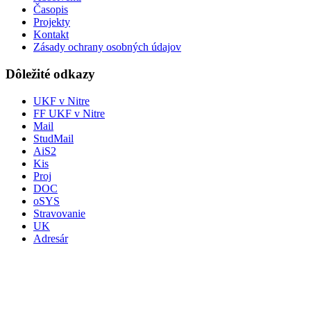
Časopis
Projekty
Kontakt
Zásady ochrany osobných údajov
Dôležité odkazy
UKF v Nitre
FF UKF v Nitre
Mail
StudMail
AiS2
Kis
Proj
DOC
oSYS
Stravovanie
UK
Adresár