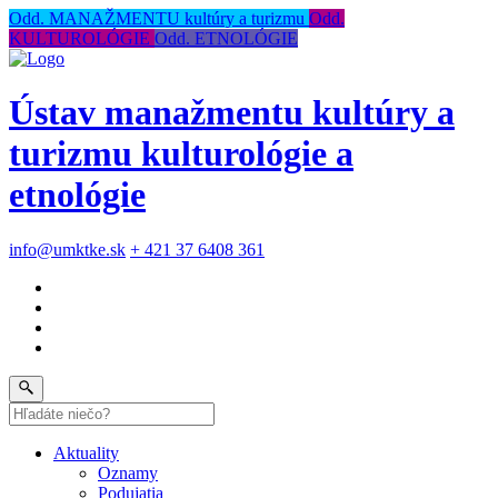
Odd. MANAŽMENTU kultúry a turizmu
Odd.
KULTUROLÓGIE
Odd. ETNOLÓGIE
Ústav manažmentu kultúry a
turizmu kulturológie a
etnológie
info@umktke.sk
+ 421 37 6408 361
Aktuality
Oznamy
Podujatia