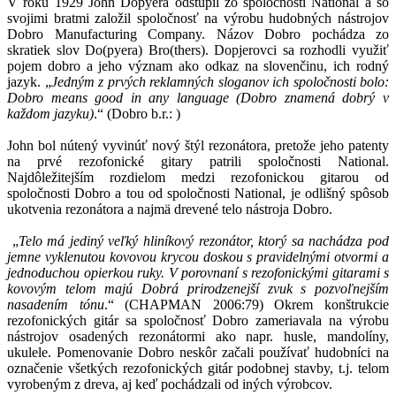
V roku 1929 John Dopyera odstúpil zo spoločnosti National a so
svojimi bratmi založil spoločnosť na výrobu hudobných nástrojov
Dobro Manufacturing Company. Názov Dobro pochádza zo
skratiek slov Do(pyera) Bro(thers). Dopjerovci sa rozhodli využiť
pojem dobro a jeho význam ako odkaz na slovenčinu, ich rodný
jazyk. „
Jedným z prvých reklamných sloganov ich spoločnosti bolo:
Dobro means good in any language (Dobro znamená dobrý v
každom jazyku)
.“ (Dobro b.r.:
)
John bol nútený vyvinúť nový štýl rezonátora, pretože jeho patenty
na prvé rezofonické gitary patrili spoločnosti National.
Najdôležitejším rozdielom medzi rezofonickou gitarou od
spoločnosti Dobro a tou od spoločnosti National, je odlišný spôsob
ukotvenia rezonátora a najmä drevené telo nástroja Dobro.
„
Telo má jediný veľký hliníkový rezonátor, ktorý sa nachádza pod
jemne vyklenutou kovovou krycou doskou s pravidelnými otvormi a
jednoduchou opierkou ruky. V porovnaní s rezofonickými gitarami s
kovovým telom majú Dobrá prirodzenejší zvuk s pozvoľnejším
nasadením tónu
.“ (CHAPMAN 2006:79) Okrem konštrukcie
rezofonických gitár sa spoločnosť Dobro zameriavala na výrobu
nástrojov osadených rezonátormi ako napr. husle, mandolíny,
ukulele. Pomenovanie Dobro neskôr začali používať hudobníci na
označenie všetkých rezofonických gitár podobnej stavby, t.j. telom
vyrobeným z dreva, aj keď pochádzali od iných výrobcov.