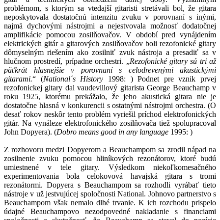
problémom, s ktorým sa vtedajší gitaristi stretávali bol, že gitara
neposkytovala dostatočnú intenzitu zvuku v porovnaní s inými,
najmä dychovými nástrojmi a nejestvovala možnosť dodatočnej
amplifikácie pomocou zosilňovačov. V období pred vynájdením
elektrických gitár a gitarových zosilňovačov boli rezofonické gitary
dômyselným riešením ako zosilniť zvuk nástroja a presadiť sa v
hlučnom prostredí, prípadne orchestri. „
Rezofonické gitary sú tri až
päťkrát hlasnejšie v porovnaní s celodrevenými akustickými
gitarami.
“ (
National´s History
1998:
) Podnet pre vznik prvej
rezofonickej gitary dal vaudevillový gitarista George Beauchamp v
roku 1925, ktorému prekážalo, že jeho akustická gitara nie je
dostatočne hlasná v konkurencii s ostatnými nástrojmi orchestra. (O
desať rokov neskôr tento problém vyriešil príchod elektrofonických
gitár. Na vynáleze elektrofonického zosilňovača tiež spolupracoval
John Dopyera). (
Dobro means good in any language
1995:
)
Z rozhovoru medzi Dopyerom a Beauchampom sa zrodil nápad na
zosilnenie zvuku pomocou hliníkových rezonátorov, ktoré budú
umiestnené v tele gitary. Výsledkom niekoľkomesačného
experimentovania bola celokovová havajská gitara s tromi
rezonátormi. Dopyera s Beauchampom sa rozhodli vyrábať tieto
nástroje v už jestvujúcej spoločnosti National. Johnovo partnerstvo s
Beauchampom však nemalo dlhé trvanie. K ich rozchodu prispelo
údajné Beauchampovo nezodpovedné nakladanie s financiami