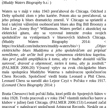
(
Muddy Waters Biography
b.r.:
)
Waters sa v máji v roku 1943 presťahoval do Chicaga. Odchod z
Delty spôsobil zlom v jeho kariére. Potom ako sa presťahoval, sa
jeho prístup k blues dramaticky zmenil. V Chicagu sa spriatelil a
hral s takými váženými osobnosťami blues ako Big Bill Broonzy a
John Lee „Sonny Boy“ Williamson. Waters prešiel z akustickej na
elektrickú gitaru, aby sa vyrovnal intenzite zvuku svojich
spoluhráčov na vystúpeniach v bluesových kluboch Chicaga.
(Muddy Waters Biography 2014: <
https://rockhall.com/inductees/muddy-waters/bio/>) „
Objav
elektrického blues Muddymu a jeho spoluhráčom asi pripísať
nemôžeme, ale určite boli prvou významnou elektrickou kapelou.
Ako prví použili amplifikáciu k tomu, aby v hudbe dosiahli väčšiu
surovosť, dravosť a objemnosť, nielen k tomu, aby ju zosilnili.
“
(PALMER 2006:20) Výrazný vplyv na zvuk chicágskeho blues
mala spolupráca Muddyho Watersa s nahrávacou spoločnosťou
Chess Records. Spoločnosť viedli bratia Leonard a Phil Chess.
Leonard Chess sa narodil ako Lejzor Czyż v Poľsku v roku 1917.
(
Leonard Chess Biography
2014:
)
Bratia Chessovci boli poľskí židia, ktorí prišli do Spojených štátov v
roku 1928. Tvrdo pracovali a v roku 1947 vlastnili niekoľko barov a
klubov v južnej časti Chicaga. (PALMER 2006:153) Leonard začal
pracovať v nahrávacej spoločnosti Aristocrat Records. Neskôr on a