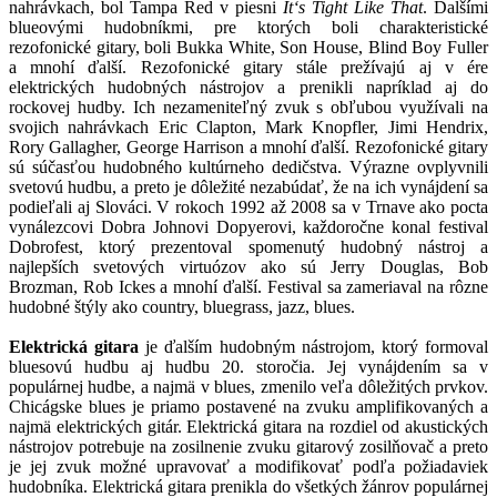
nahrávkach, bol Tampa Red v piesni
It‘s Tight Like That
. Ďalšími
blueovými hudobníkmi, pre ktorých boli charakteristické
rezofonické gitary, boli Bukka White, Son House, Blind Boy Fuller
a mnohí ďalší. Rezofonické gitary stále prežívajú aj v ére
elektrických hudobných nástrojov a prenikli napríklad aj do
rockovej hudby. Ich nezameniteľný zvuk s obľubou využívali na
svojich nahrávkach Eric Clapton, Mark Knopfler, Jimi Hendrix,
Rory Gallagher, George Harrison a mnohí ďalší. Rezofonické gitary
sú súčasťou hudobného kultúrneho dedičstva. Výrazne ovplyvnili
svetovú hudbu, a preto je dôležité nezabúdať, že na ich vynájdení sa
podieľali aj Slováci. V rokoch 1992 až 2008 sa v Trnave ako pocta
vynálezcovi Dobra Johnovi Dopyerovi, každoročne konal festival
Dobrofest, ktorý prezentoval spomenutý hudobný nástroj a
najlepších svetových virtuózov ako sú Jerry Douglas, Bob
Brozman, Rob Ickes a mnohí ďalší. Festival sa zameriaval na rôzne
hudobné štýly ako country, bluegrass, jazz, blues.
Elektrická gitara
je ďalším hudobným nástrojom, ktorý formoval
bluesovú hudbu aj hudbu 20. storočia. Jej vynájdením sa v
populárnej hudbe, a najmä v blues, zmenilo veľa dôležitých prvkov.
Chicágske blues je priamo postavené na zvuku amplifikovaných a
najmä elektrických gitár. Elektrická gitara na rozdiel od akustických
nástrojov potrebuje na zosilnenie zvuku gitarový zosilňovač a preto
je jej zvuk možné upravovať a modifikovať podľa požiadaviek
hudobníka. Elektrická gitara prenikla do všetkých žánrov populárnej