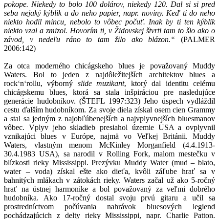
pokope. Niekedy to bolo 100 dolárov, niekedy 120. Dal si si pred
seba nejaký kýblik a do neho papier, napr. noviny. Keď ti do neho
niekto hodil mincu, nebolo to vôbec počuť. Inak by ti ten kýblik
niekto vzal a zmizol. Hovorím ti, v Židovskej štvrti tam to šlo ako o
závod, v nedeľu ráno to tam žilo ako blázon.“
(PALMER
2006:142)
Za otca moderného chicágskeho blues je považovaný Muddy
Waters. Bol to jeden z najdôležitejších architektov blues a
rock‘n‘rollu, výborný
slide muzikant
, ktorý dal identitu celému
chicágskemu blues, ktorá sa stala inšpiráciou pre nasledujúce
generácie hudobníkov. (ŠTEFL 1997:323) Jeho úspech vydláždil
cestu ďalším hudobníkom. Za svoje diela získal osem cien Grammy
a stal sa jedným z najobľúbenejších a najvplyvnejších bluesmanov
vôbec. Vplyv jeho skladieb presiahol územie USA a ovplyvnil
vznikajúci blues v Európe, najmä vo Veľkej Británii. Muddy
Waters, vlastným menom McKinley Morganfield (4.4.1913-
30.4.1983 USA), sa narodil v Rolling Fork, malom mestečku v
blízkosti rieky Mississippi. Prezývku Muddy Water (mud – blato,
water – voda) získal ešte ako dieťa, kvôli záľube hrať sa v
bahnitých mlákach v zátokách rieky. Waters začal už ako 5-ročný
hrať na ústnej harmonike a bol považovaný za veľmi dobrého
hudobníka. Ako 17-ročný dostal svoju prvú gitaru a učil sa
prostredníctvom počúvania nahrávok bluesových legiend
pochádzajúcich z delty rieky Mississippi, napr. Charlie Patton.