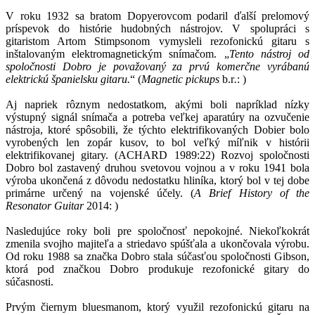
V roku 1932 sa bratom Dopyerovcom podaril ďalší prelomový
príspevok do histórie hudobných nástrojov. V spolupráci s
gitaristom Artom Stimpsonom vymysleli rezofonickú gitaru s
inštalovaným elektromagnetickým snímačom. „
Tento nástroj od
spoločnosti Dobro je považovaný za prvú komerčne vyrábanú
elektrickú španielsku gitaru.
“ (
Magnetic pickups
b.r
.
:
)
Aj napriek rôznym nedostatkom, akými boli napríklad nízky
výstupný signál snímača a potreba veľkej aparatúry na ozvučenie
nástroja, ktoré spôsobili, že týchto elektrifikovaných Dobier bolo
vyrobených len zopár kusov, to bol veľký míľnik v histórii
elektrifikovanej gitary. (ACHARD 1989:22) Rozvoj spoločnosti
Dobro bol zastavený druhou svetovou vojnou a v roku 1941 bola
výroba ukončená z dôvodu nedostatku hliníka, ktorý bol v tej dobe
primárne určený na vojenské účely. (
A Brief History of the
Resonator Guitar
2014:
)
Nasledujúce roky boli pre spoločnosť nepokojné. Niekoľkokrát
zmenila svojho majiteľa a striedavo spúšťala a ukončovala výrobu.
Od roku 1988 sa značka Dobro stala súčasťou spoločnosti Gibson,
ktorá pod značkou Dobro produkuje rezofonické gitary do
súčasnosti.
Prvým čiernym bluesmanom, ktorý využil rezofonickú gitaru na