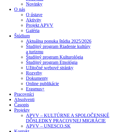
Novinky
O nás
O ústave
Aktivity
Projekt APVV
Galéria
Štúdium
Aktuálna ponuka štúdia 2025/2026
Študijný program Riadenie kultúry
a turizmu
Študijný program Kulturológia
Študijný program Etnológia
Užitočné webové stránky
Rozvrhy
Dokumenty
Online publikácie
Erasmus+
Pracovníci
Absolventi
Časopis
Projekty
APVV – KULTÚRNE A SPOLOČENSKÉ
DÔSLEDKY PRACOVNEJ MIGRÁCIE
APVV – UNESCO.SK
Kontakt