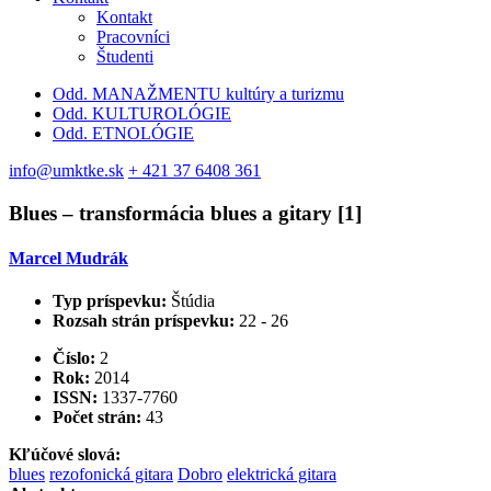
Kontakt
Pracovníci
Študenti
Odd. MANAŽMENTU kultúry a turizmu
Odd. KULTUROLÓGIE
Odd. ETNOLÓGIE
info@umktke.sk
+ 421 37 6408 361
Blues – transformácia blues a gitary [1]
Marcel Mudrák
Typ príspevku:
Štúdia
Rozsah strán príspevku:
22 - 26
Číslo:
2
Rok:
2014
ISSN:
1337-7760
Počet strán:
43
Kľúčové slová:
blues
rezofonická gitara
Dobro
elektrická gitara