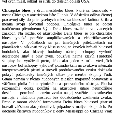
veľkých miest, odkiaľ sa šírila do ďalších oblastí USA.
Chicágske blues
je druh mestského blues, ktoré sa formovalo v
meste Chicago v americkom štáte Illinois. V dôsledku odlivu čiernej
pracovnej sily do priemyselných miest sa bluesová kultúra šírila a
menila svoju pôvodnú podobu. Chicágske blues je oproti
tradičnému pôvodnému štýlu Delta blues rozdielne vo viacerých
znakoch. Na rozdiel od akustického Delta blues, je pre chicágske
blues typické použitie amplifikovaných a elektrifikovaných
nástrojov. V počiatkoch sa pri tanečných príležitostiach na
plantážach v blízkosti rieky Mississippi, na ktorých hrávali bluesoví
hudobníci, ako hlavný hudobný nástroj, schopný vyvinúť
dostatočne silný a plný zvuk, používal najmä klavír. Hudobné
skupiny ho využívali preto, lebo ako jeden z mála vtedajších
nástrojov bol schopný vyhovieť požiadavkám na zvukovú intenzitu
interpretovaných piesní a úroveň produkovaného zvuku dokázala
pokryť požiadavky tanečných zábav pre menšie skupiny ľudí.
Gitara nemala v týchto hudobných telesách majoritné postavenie a
väčšinou plnila úlohu rytmického a sprievodného nástroja. Plochá
rezonančná doska použitá na akustickej gitare neumožňuje
dosiahnuť potrebnú intenzitu zvuku na jej využitie ako sólového
nástroja v hlučnom prostredí bez dodatočného zosilnenia zvuku.
Preto v ranom období formovania Delta blues bluesoví gitaristi
hrávali väčšinou ako jednotlivci, prípadne v malých skupinách. Po
odchode čiernych hudobníkov z delty Mississippi do Chicaga však