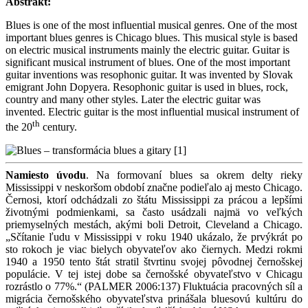
Abstrakt:
Blues is one of the most influential musical genres. One of the most
important blues genres is Chicago blues. This musical style is based
on electric musical instruments mainly the electric guitar. Guitar is
significant musical instrument of blues. One of the most important
guitar inventions was resophonic guitar. It was invented by Slovak
emigrant John Dopyera. Resophonic guitar is used in blues, rock,
country and many other styles. Later the electric guitar was
invented. Electric guitar is the most influential musical instrument of
th
the 20
century.
Namiesto úvodu
. Na formovaní blues sa okrem delty rieky
Mississippi v neskoršom období značne podieľalo aj mesto Chicago.
Černosi, ktorí odchádzali zo štátu Mississippi za prácou a lepšími
životnými podmienkami, sa často usádzali najmä vo veľkých
priemyselných mestách, akými boli Detroit, Cleveland a Chicago.
„Sčítanie ľudu v Mississippi v roku 1940 ukázalo, že prvýkrát po
sto rokoch je viac bielych obyvateľov ako čiernych. Medzi rokmi
1940 a 1950 tento štát stratil štvrtinu svojej pôvodnej černošskej
populácie. V tej istej dobe sa černošské obyvateľstvo v Chicagu
rozrástlo o 77%.“ (PALMER 2006:137) Fluktuácia pracovných síl a
migrácia černošského obyvateľstva prinášala bluesovú kultúru do