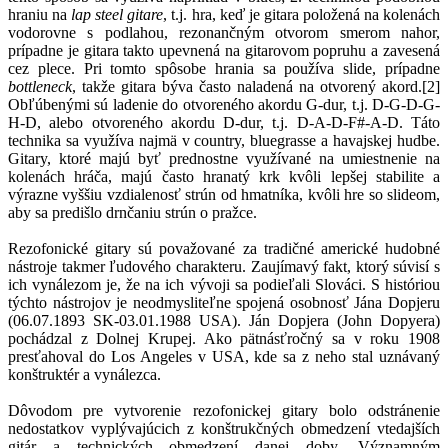
hraniu na
lap steel gitare
, t.j. hra, keď je gitara položená na kolenách
vodorovne s podlahou, rezonančným otvorom smerom nahor,
prípadne je gitara takto upevnená na gitarovom popruhu a zavesená
cez plece. Pri tomto spôsobe hrania sa používa slide, prípadne
bottleneck
, takže gitara býva často naladená na otvorený akord.[2]
Obľúbenými sú ladenie do otvoreného akordu G-dur, t.j. D-G-D-G-
H-D, alebo otvoreného akordu D-dur, t.j. D-A-D-F#-A-D. Táto
technika sa využíva najmä v country, bluegrasse a havajskej hudbe.
Gitary, ktoré majú byť prednostne využívané na umiestnenie na
kolenách hráča, majú často hranatý krk kvôli lepšej stabilite a
výrazne vyššiu vzdialenosť strún od hmatníka, kvôli hre so slideom,
aby sa predišlo drnčaniu strún o pražce.
Rezofonické gitary sú považované za tradičné americké hudobné
nástroje takmer ľudového charakteru. Zaujímavý fakt, ktorý súvisí s
ich vynálezom je, že na ich vývoji sa podieľali Slováci. S históriou
týchto nástrojov je neodmysliteľne spojená osobnosť Jána Dopjeru
(06.07.1893 SK-03.01.1988 USA). Ján Dopjera (John Dopyera)
pochádzal z Dolnej Krupej. Ako pätnásťročný sa v roku 1908
presťahoval do Los Angeles v USA, kde sa z neho stal uznávaný
konštruktér a vynálezca.
Dôvodom pre vytvorenie rezofonickej gitary bolo odstránenie
nedostatkov vyplývajúcich z konštrukčných obmedzení vtedajších
gitár a technických obmedzení danej doby. Významným