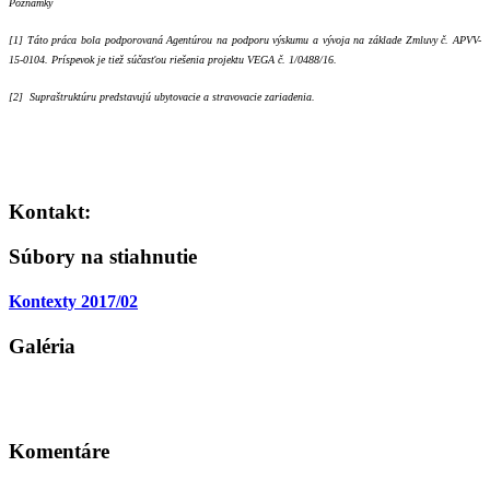
Poznámky
[1] Táto práca bola podporovaná Agentúrou na podporu výskumu a vývoja na základe Zmluvy č. APVV-
15-0104. Príspevok je tiež súčasťou riešenia projektu VEGA č. 1/0488/16.
[2] Supraštruktúru predstavujú ubytovacie a stravovacie zariadenia.
Kontakt:
Súbory na stiahnutie
Kontexty 2017/02
Galéria
Komentáre