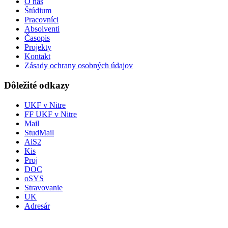
O nás
Štúdium
Pracovníci
Absolventi
Časopis
Projekty
Kontakt
Zásady ochrany osobných údajov
Dôležité odkazy
UKF v Nitre
FF UKF v Nitre
Mail
StudMail
AiS2
Kis
Proj
DOC
oSYS
Stravovanie
UK
Adresár