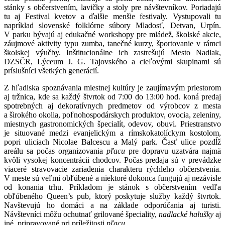
stánky s občerstvením, lavičky a stoly pre návštevníkov. Poriadajú
tu aj Festival kvetov a ďalšie menšie festivaly. Vystupovali tu
napríklad slovenské folklórne súbory Mladosť, Detvan, Urpín.
V parku bývajú aj edukačné workshopy pre mládež, školské akcie,
záujmové aktivity typu zumba, tanečné kurzy, športovanie v rámci
školskej výučby. Inštitucionálne ich zastrešujú Mesto Nadlak,
DZSČR, Lýceum J. G. Tajovského a cieľovými skupinami sú
príslušníci všetkých generácií.
Z hľadiska spoznávania miestnej kultúry je zaujímavým priestorom
aj tržnica, kde sa každý štvrtok od 7:00 do 13:00 hod. koná predaj
spotrebných aj dekoratívnych predmetov od výrobcov z mesta
a širokého okolia, poľnohospodárskych produktov, ovocia, zeleniny,
miestnych gastronomických špecialít, odevov, obuvi. Priestranstvo
je situované medzi evanjelickým a rímskokatolíckym kostolom,
popri uliciach Nicolae Balcescu a Malý park. Časť ulice pozdĺž
areálu sa počas organizovania
pľacu
pre dopravu uzatvára najmä
kvôli vysokej koncentrácii chodcov. Počas predaja sú v prevádzke
viaceré stravovacie zariadenia charakteru rýchleho občerstvenia.
V meste sú veľmi obľúbené a niektoré dokonca fungujú aj nezávisle
od konania trhu. Príkladom je stánok s občerstvením vedľa
obľúbeného Queen’s pub, ktorý poskytuje služby každý štvrtok.
Navštevujú ho domáci a na základe odporúčania aj turisti.
Návštevníci môžu ochutnať grilované špeciality,
nadlacké halušky
aj
iné, pripravované pri príležitosti
pľacu.