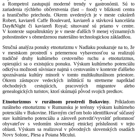
a Rompetrol zastupujú moderné trendy v gastronómii. Sú to
zariadenia rýchleho občerstvenia (fast – food) v blízkosti centra
a hraničného priechodu. Okrem uvedených je v meste cukráreň
Robert, kaviareň Caffe Boulevard, kaviareň a stávková kancelária
Day&Night či kaviareň Royal; situované sú priamo v centre.
V kontexte supraštruktúry je v meste ďalších 9 menej významných
pohostinstiev s obmedzenou materiálno technologickou základňou.
Stručná analýza ponuky etnoturizmu v Nadlaku poukazuje na to, že
v mestskom prostredí s priemernou vybavenosťou sa realizujú
tradičné druhy kultúrneho cestovného ruchu a etnoturizmus,
opierajúci sa o existujúcu ponuku. Výskum kultúrneho potenciálu
odkrýva možnosti súvisiace najmä s cestovaním v kontexte ďalšieho
spoznávania kultúry minorít v tomto multikulturálnom priestore.
Okrem zástupcov vedeckých inštitúcií tu stretneme napríklad
obchodných cestujúcich, pracovných migrantov alebo
genealogických turistov, ktorí skúmajú pôvod svojich predkov.
Etnoturizmus v rurálnom prostredí Bukoviny
. Príkladom
rurálneho etnoturizmu v Rumunsku je terénny výskum kultúrneho
potenciálu v Bukovine. Hlavným cieľom bolo identifikovať súčasný
stav kultúrneho potenciálu a zároveň potvrdiť/vyvrátiť prítomnosť
obyvateľov s vedomím slovenskej etnickej príslušnosti v tejto
oblasti. Výskum sa realizoval v pôvodných slovenských osadách
Novy Solonc, Plesa a Poiana Micului.