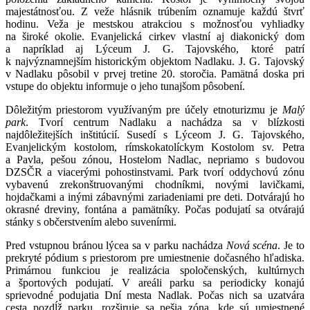
majestátnosťou. Z veže hlásnik trúbením oznamuje každú štvrť
hodinu. Veža je mestskou atrakciou s možnosťou vyhliadky
na široké okolie. Evanjelická cirkev vlastní aj diakonický dom
a napríklad aj Lýceum J. G. Tajovského, ktoré patrí
k najvýznamnejším historickým objektom Nadlaku. J. G. Tajovský
v Nadlaku pôsobil v prvej tretine 20. storočia. Pamätná doska pri
vstupe do objektu informuje o jeho tunajšom pôsobení.
Dôležitým priestorom využívaným pre účely etnoturizmu je
Malý
park
. Tvorí centrum Nadlaku a nachádza sa v blízkosti
najdôležitejších inštitúcií. Susedí s Lýceom J. G. Tajovského,
Evanjelickým kostolom, rímskokatolíckym Kostolom sv. Petra
a Pavla, pešou zónou, Hostelom Nadlac, nepriamo s budovou
DZSČR a viacerými pohostinstvami. Park tvorí oddychovú zónu
vybavenú zrekonštruovanými chodníkmi, novými lavičkami,
hojdačkami a inými zábavnými zariadeniami pre deti. Dotvárajú ho
okrasné dreviny, fontána a pamätníky. Počas podujatí sa otvárajú
stánky s občerstvením alebo suvenírmi.
Pred vstupnou bránou lýcea sa v parku nachádza
Nová scéna
. Je to
prekryté pódium s priestorom pre umiestnenie dočasného hľadiska.
Primárnou funkciou je realizácia spoločenských, kultúrnych
a športových podujatí. V areáli parku sa periodicky konajú
sprievodné podujatia Dní mesta Nadlak. Počas nich sa uzatvára
cesta pozdĺž parku, rozširuje sa pešia zóna, kde sú umiestnené