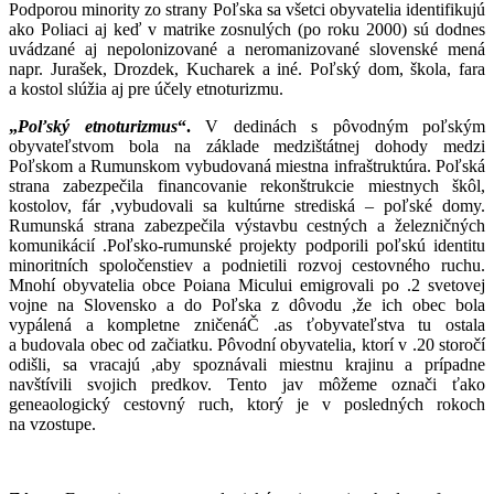
Podporou minority zo strany Poľska sa všetci obyvatelia identifikujú
ako Poliaci aj keď v matrike zosnulých (po roku 2000) sú dodnes
uvádzané aj nepolonizované a neromanizované slovenské mená
napr. Jurašek, Drozdek, Kucharek a iné. Poľský dom, škola, fara
a kostol slúžia aj pre účely etnoturizmu.
„
Poľský etnoturizmus
“.
V dedinách s pôvodným po
ľ
ským
obyvate
ľ
stvom bola na základe medzištátnej dohody medzi
Po
ľ
skom a Rumunskom vybudovaná miestna infraštruktúra. Po
ľ
ská
strana zabezpe
č
ila financovanie rekonštrukcie miestnych škôl
,
kostolov, fár
,
vybudovali sa kultúrne strediská
–
po
ľ
ské domy.
Rumunská strana zabezpe
č
ila výstavbu cestných a železni
č
ných
komunikácií
.
Po
ľ
sko-rumunské projekty podporili po
ľ
skú identitu
minoritních spolo
č
enstiev a podnietili rozvoj cestovného ruchu.
Mnohí obyvatelia obce Poiana Micului emigrovali po
2.
svetovej
vojne na Slovensko a do Po
ľ
ska z dôvodu
,
že ich obec bola
vypálená a kompletne zni
č
ená
. Č
as
ť
obyvate
ľ
stva tu ostala
a budovala obec od za
č
iatku. Pôvodní obyvatelia, ktorí v
20.
storo
č
í
odišli, sa vracajú
,
aby spoznávali miestnu krajinu a prípadne
navštívili svojich predkov. Tento jav môžeme ozna
č
i
ť
ako
geneaologický cestovný ruch, ktorý je v posledných rokoch
na vzostupe
.