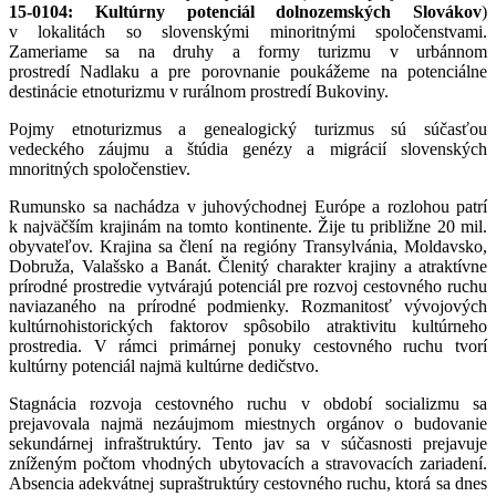
15-0104: Kultúrny potenciál dolnozemských Slovákov
)
v lokalitách so slovenskými minoritnými spoločenstvami.
Zameriame sa na druhy a formy turizmu v urbánnom
prostredí Nadlaku a pre porovnanie poukážeme na potenciálne
destinácie etnoturizmu v rurálnom prostredí Bukoviny.
Pojmy etnoturizmus a genealogický turizmus sú súčasťou
vedeckého záujmu a štúdia genézy a migrácií slovenských
mnoritných spoločenstiev.
Rumunsko sa nachádza v juhovýchodnej Európe a rozlohou patrí
k najväčším krajinám na tomto kontinente. Žije tu približne 20 mil.
obyvateľov. Krajina sa člení na regióny Transylvánia, Moldavsko,
Dobruža, Valašsko a Banát. Členitý charakter krajiny a atraktívne
prírodné prostredie vytvárajú potenciál pre rozvoj cestovného ruchu
naviazaného na prírodné podmienky. Rozmanitosť vývojových
kultúrnohistorických faktorov spôsobilo atraktivitu kultúrneho
prostredia. V rámci primárnej ponuky cestovného ruchu tvorí
kultúrny potenciál najmä kultúrne dedičstvo.
Stagnácia rozvoja cestovného ruchu v období socializmu sa
prejavovala najmä nezáujmom miestnych orgánov o budovanie
sekundárnej infraštruktúry. Tento jav sa v súčasnosti prejavuje
zníženým počtom vhodných ubytovacích a stravovacích zariadení.
Absencia adekvátnej supraštruktúry cestovného ruchu, ktorá sa dnes