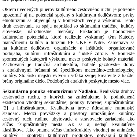
Okrem uvedených pilierov kultúrneho cestovného ruchu je potrebné
upozorniť aj na potenciál spojený s kultúrnym dedičstvom; prvky
etnoturizmu sa objavujú aj v kontextoch vedy a výskumu. Tento
druh cestovania sa spája napríklad so skúmaním tradičnej kultúry
slovenskej národnostnej menšiny. Príkladom je hodnotenie
kultúrneho potenciálu, ktoré realizuje výskumný tým Katedry
manažmentu kultúry a turizmu FF UKF v Nitre. Zameriava sa
na kultúrne dedičstvo, organizácie a inštitúcie, organizované
podujatia, kultúrnu infraštruktúru a ľudské zdroje. V kontexte
spomenutých kategórií výskumu mesto poskytuje bohatý materiál.
Zachovaná je tradičná architektúra, bohaté gazdovské domy
s atraktívnymi bránami sú špecifikom materiálno-technologickej
kultúry. Stolárski majstri vytvorili vďaka svojej kreativite z každej
brány originálne dielo. Podobných atraktivít poskytuje mesto viac.
Sekundárna ponuka etnoturizmu v Nadlaku.
Realizácia druhov
cestovného ruchu, o ktorých sa zmieňujeme, je podmienená
existenciou vhodnej sekundárnej ponuky tvorenej supraštruktúrou
[2] a infraštruktúrou. Kvalitatívna úrove
ň
dosahuje rumunský
štandard. Medzi prevádzky a priestory umož
ň
ujúce kultúrny
cestovný ruch, radíme ubytovacie a stravovacie zariadenia ako
sú
č
as
ť
supraštruktúry mesta. Ak sa aj nedajú kvalitatívne
klasifikova
ť
ako priama sú
č
as
ť
infraštruktúry vhodnej na animáciu
kultúry
č
i spotrebu kultúrnych produktov, dotvárajú kultúrne