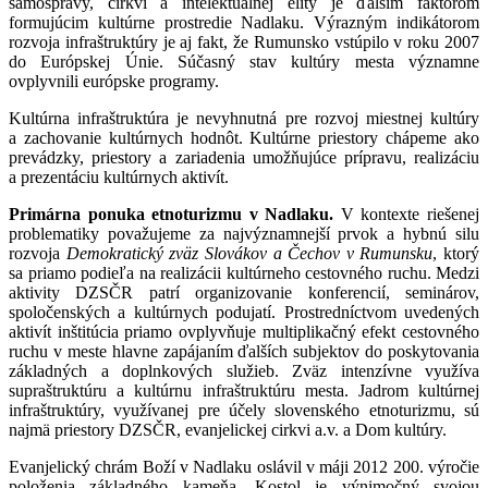
samosprávy, cirkvi a intelektuálnej elity je ďalším faktorom
formujúcim kultúrne prostredie Nadlaku. Výrazným indikátorom
rozvoja infraštruktúry je aj fakt, že Rumunsko vstúpilo v roku 2007
do Európskej Únie. Súčasný stav kultúry mesta významne
ovplyvnili európske programy.
Kultúrna infraštruktúra je nevyhnutná pre rozvoj miestnej kultúry
a zachovanie kultúrnych hodnôt. Kultúrne priestory chápeme ako
prevádzky, priestory a zariadenia umožňujúce prípravu, realizáciu
a prezentáciu kultúrnych aktivít.
Primárna ponuka etnoturizmu v Nadlaku.
V kontexte riešenej
problematiky považujeme za najvýznamnejší prvok a hybnú silu
rozvoja
Demokratický zväz Slovákov a Čechov v Rumunsku
, ktorý
sa priamo podieľa na realizácii kultúrneho cestovného ruchu. Medzi
aktivity DZSČR patrí organizovanie konferencií, seminárov,
spoločenských a kultúrnych podujatí. Prostredníctvom uvedených
aktivít inštitúcia priamo ovplyvňuje multiplikačný efekt cestovného
ruchu v meste hlavne zapájaním ďalších subjektov do poskytovania
základných a doplnkových služieb. Zväz intenzívne využíva
supraštruktúru a kultúrnu infraštruktúru mesta. Jadrom kultúrnej
infraštruktúry, využívanej pre účely slovenského etnoturizmu, sú
najmä priestory DZSČR, evanjelickej cirkvi a.v. a Dom kultúry.
Evanjelický chrám Boží v Nadlaku oslávil v máji 2012 200. výročie
položenia základného kameňa. Kostol je výnimočný svojou