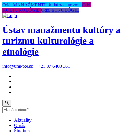
Odd. MANAŽMENTU kultúry a turizmu
Odd.
KULTUROLÓGIE
Odd. ETNOLÓGIE
Ústav manažmentu kultúry a
turizmu kulturológie a
etnológie
info@umktke.sk
+ 421 37 6408 361
Aktuality
O nás
Štúdium