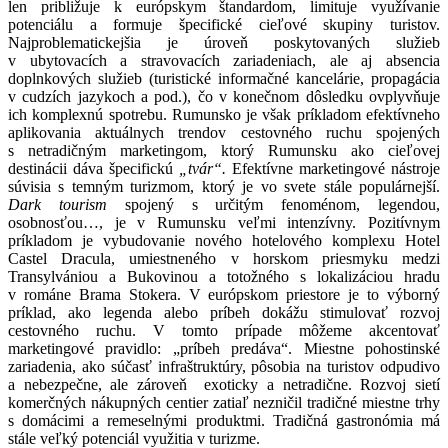
len približuje k európskym štandardom, limituje využívanie
potenciálu a formuje špecifické cieľové skupiny turistov.
Najproblematickejšia je úroveň poskytovaných služieb
v ubytovacích a stravovacích zariadeniach, ale aj absencia
doplnkových služieb (turistické informačné kancelárie, propagácia
v cudzích jazykoch a pod.), čo v konečnom dôsledku ovplyvňuje
ich komplexnú spotrebu. Rumunsko je však príkladom efektívneho
aplikovania aktuálnych trendov cestovného ruchu spojených
s netradičným marketingom, ktorý Rumunsku ako cieľovej
destinácii dáva špecifickú
„tvár“.
Efektívne marketingové nástroje
súvisia s temným turizmom, ktorý je vo svete stále populárnejší.
Dark tourism
spojený s určitým fenoménom, legendou,
osobnosťou…, je v Rumunsku veľmi intenzívny. Pozitívnym
príkladom je vybudovanie nového hotelového komplexu Hotel
Castel Dracula, umiestneného v horskom priesmyku medzi
Transylvániou a Bukovinou a totožného s lokalizáciou hradu
v románe Brama Stokera. V európskom priestore je to výborný
príklad, ako legenda alebo príbeh dokážu stimulovať rozvoj
cestovného ruchu. V tomto prípade môžeme akcentovať
marketingové pravidlo: „príbeh predáva“. Miestne pohostinské
zariadenia, ako súčasť infraštruktúry, pôsobia na turistov odpudivo
a nebezpečne, ale zároveň exoticky a netradične. Rozvoj sietí
komerčných nákupných centier zatiaľ nezničil tradičné miestne trhy
s domácimi a remeselnými produktmi. Tradičná gastronómia má
stále veľký potenciál využitia v turizme.