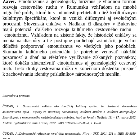
Záver.
Etnoturizmus a genealogický turizmus je vhodnou formou
rozvoja cestovného ruchu v Rumunsku vzhľadom na mnohé
migračné prúdy, ktoré tu v minulosti prebiehali a tiež kvôli rôznym
kultúrnym špecifikám, ktoré tu vznikli difúznymi aj evolučnými
procesmi. Slovenská enkláva v Nadlaku či diaspóry v Bukovine
majú potenciál ďalšieho rozvoja kultúrneho cestovného ruchu –
etnoturizmu. Vzhľadom na zistené fakty, že historické enklávy sa
menia na diaspóry a tie postupne podliehajú asimilácii, je veľmi
dôležité podporovať etnoturizmus vo všetkých jeho podobách.
Skúmaniu kultúrneho potenciálu je potrebné venovať náležitú
pozornosť a dbať na efektívne využívanie získaných poznatkov,
ktoré dokážu zintenzívniť etnoturizmus aj genealogický cestovný
ruch. Tieto druhy cestovania môžu v konečnom dôsledku prispieť
k zachovávaniu identity príslušníkov národnostných menšín.
Literatúra a premene:
Č
UKAN, J
.:
Dolnozemská enkláva ako špecifický kultúrny systém. In: Svedectvá slovenského
dolnozemského bytia : aspekty zo slovenskej dolnozemskej kultúrnej histórie a kultúrnej antropológie.
Zborník prác z rovnomenného medzinárodného seminára, ktorý sa konal v Nadlaku 16. – 17. marca 2012.
Nadlak : Vydavateľstvo Ivan Krasko, 2012. ISBN 978-973-107-083-4, s. 15-20.
Č
UKAN, J
.:
Dolnozemské reflexie na neroľnícke zamestnania. Nitra : UKF, 2001. 231 s. ISBN 80-8050-