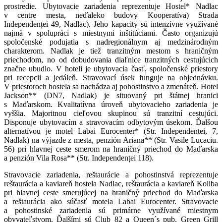
prostredie. Ubytovacie zariadenia reprezentuje Hostel* Nadlac
v centre mesta, ne
ď
aleko budovy Kooperatíva
(
Strada
Independenței 49, Nadlac). Jeho kapacity sú intenzívne využívané
najmä v spolupráci s miestnymi inštitúciami. Často organizujú
spoločenské podujatia s nadregionálnym aj medzinárodným
charakterom. Nadlak je tiež tranzitným mestom s hraničným
priechodom, no od dobudovania diaľnice tranzitných cestujúcich
značne ubudlo. V hoteli je ubytovacia časť, spoločenské priestory
pri recepcii a jedáleň. Stravovací úsek funguje na objednávku.
V priestoroch hostela sa nachádza aj pohostinstvo a zmenáreň. Hotel
Jackson** (DN7, Nadlak) je situovaný pri štátnej hranici
s Maďarskom. Kvalitatívna úroveň ubytovacieho zariadenia je
vyššia. Majoritnou cieľovou skupinou sú tranzitní cestujúci.
Disponuje ubytovacím a stravovacím odbytovým úsekom. Ďalšou
alternatívou je motel Labai Eurocenter* (Str. Independentei, 7,
Nadlak) na výjazde z mesta, penzión Ariana** (Str. Vasile Lucaciu.
56) pri hlavnej ceste smerom na hraničný priechod do Maďarska
a penzión Vila Rosa** (Str. Independenței 118).
Stravovacie zariadenia, reštaurácie a pohostinstvá reprezentuje
reštaurácia a kaviareň hostela Nadlac, reštaurácia a kaviareň Koliba
pri hlavnej ceste smerujúcej na hraničný priechod do Maďarska
a reštaurácia ako súčasť motela Labai Eurocenter. Stravovacie
a pohostinské zariadenia sú primárne využívané miestnym
obyvateľstvom. Ďalšími sú Club 82 a Queen´s pub. Green Grill