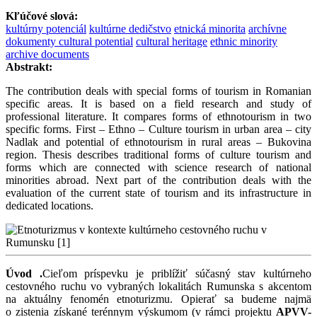
Kľúčové slová:
kultúrny potenciál
kultúrne dedičstvo
etnická minorita
archívne
dokumenty cultural potential
cultural heritage
ethnic minority
archive documents
Abstrakt:
The contribution deals with special forms of tourism in Romanian
specific areas. It is based on a field research and study of
professional literature. It compares forms of ethnotourism in two
specific forms. First – Ethno – Culture tourism in urban area – city
Nadlak and potential of ethnotourism in rural areas – Bukovina
region. Thesis describes traditional forms of culture tourism and
forms which are connected with science research of national
minorities abroad. Next part of the contribution deals with the
evaluation of the current state of tourism and its infrastructure in
dedicated locations.
Úvod
.
Cieľom príspevku je priblížiť súčasný stav kultúrneho
cestovného ruchu vo vybraných lokalitách Rumunska s akcentom
na aktuálny fenomén etnoturizmu. Opierať sa budeme najmä
o zistenia získané terénnym výskumom (v rámci projektu
APVV-