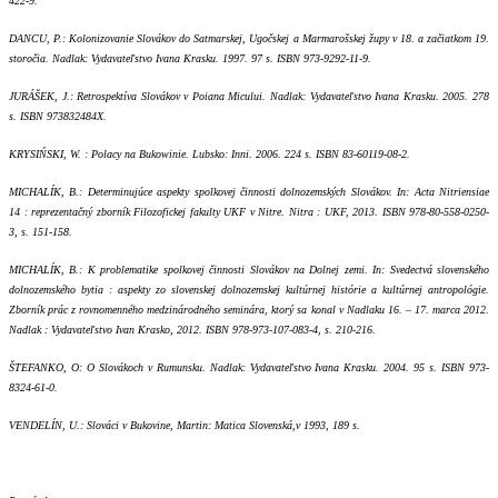
422-9.
DANCU, P.: Kolonizovanie Slovákov do Satmarskej, Ugočskej a Marmarošskej župy v 18. a začiatkom 19.
storočia. Nadlak: Vydavateľstvo Ivana Krasku. 1997. 97 s. ISBN 973-9292-11-9.
JURÁŠEK, J.: Retrospektíva Slovákov v Poiana Micului. Nadlak: Vydavateľstvo Ivana Krasku. 2005. 278
s. ISBN 973832484X.
KRYSIŃSKI, W. : Polacy na Bukowinie. Lubsko: Inni. 2006. 224 s. ISBN 83-60119-08-2.
MICHALÍK, B.: Determinujúce aspekty spolkovej činnosti dolnozemských Slovákov. In: Acta Nitriensiae
14 : reprezentačný zborník Filozofickej fakulty UKF v Nitre. Nitra : UKF, 2013. ISBN 978-80-558-0250-
3, s. 151-158.
MICHALÍK, B.: K problematike spolkovej činnosti Slovákov na Dolnej zemi. In: Svedectvá slovenského
dolnozemského bytia : aspekty zo slovenskej dolnozemskej kultúrnej histórie a kultúrnej antropológie.
Zborník prác z rovnomenného medzinárodného seminára, ktorý sa konal v Nadlaku 16. – 17. marca 2012.
Nadlak : Vydavateľstvo Ivan Krasko, 2012. ISBN 978-973-107-083-4, s. 210-216.
ŠTEFANKO, O: O Slovákoch v Rumunsku. Nadlak: Vydavate
ľ
stvo Ivana Krasku. 2004. 95 s. ISBN 973-
8324-61-0
.
VENDELÍN, U.: Slováci v Bukovine, Martin: Matica Slovenská,v 1993, 189 s.