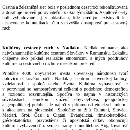
Cestná a železničná sieť bola v poslednom desaťročí rekonštruovaná
a dosahuje úroveň porovnateľnú s okolitými štátmi. Asfaltové cesty
boli vybudované aj v oblastiach, kde predtým existovali len
nespevnené komunikácie, čím sa zvýšila dostupnosť pre cestovný
ruch.
Kultúrny cestovný ruch v Nadlaku.
Nadlak vnímame ako
najvýznamnejšie kultúrne centrum Slovákov v Rumunsku. Lokalitu
chápeme ako príklad realizácie etnoturizmu a iných poddruhov
kultúrneho cestovného ruchu v mestskom prostredí.
Približne 4000 obyvateľov mesta slovenskej národnosti tvorí
polovicu celkového počtu. Nadlak je centrom slovenskej kultúry,
vzdelanosti a spoločenského života. Kultúrna vybavenosť je
v porovnaní so samosprávnymi celkami s podobnou demografiou
a rozlohou rozvinutejšia. Spočíva to najmä v historických
súvislostiach, etnickom zložení obyvateľstva, geografickej
a geopolitickej polohe, ale najmä v prítomnosti etnických minorít
s akcentom na slovenskú. Spoločne tu žijú Rumuni, Slováci,
Maďari, Srbi, Česi a Cigáni. Evanjelická, rímskokatolícka,
gréckokatolícka, pravoslávna či apoštolská cirkev obohacujú
kultúrnu vybavenosť o svoje chrámy a modlitebne. Angažovanosť