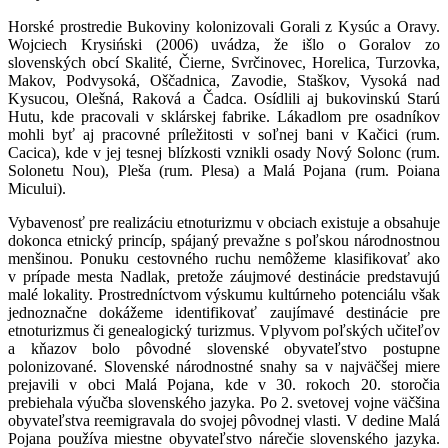
Horské prostredie Bukoviny kolonizovali Gorali z Kysúc a Oravy.
Wojciech Krysiński (2006) uvádza, že išlo o Goralov zo
slovenských obcí Skalité, Čierne, Svrčinovec, Horelica, Turzovka,
Makov, Podvysoká, Oščadnica, Zavodie, Staškov, Vysoká nad
Kysucou, Olešná, Raková a Čadca. Osídlili aj bukovinskú Starú
Hutu, kde pracovali v sklárskej fabrike. Lákadlom pre osadníkov
mohli byť aj pracovné príležitosti v soľnej bani v Kačici (rum.
Cacica), kde v jej tesnej blízkosti vznikli osady Nový Solonc (rum.
Solonetu Nou), Pleša (rum. Plesa) a Malá Pojana (rum. Poiana
Micului).
Vybavenosť pre realizáciu etnoturizmu v obciach existuje a obsahuje
dokonca etnický princíp, spájaný prevažne s poľskou národnostnou
menšinou. Ponuku cestovného ruchu nemôžeme klasifikovať ako
v prípade mesta Nadlak, pretože záujmové destinácie predstavujú
malé lokality. Prostredníctvom výskumu kultúrneho potenciálu však
jednoznačne dokážeme identifikovať zaujímavé destinácie pre
etnoturizmus či genealogický turizmus. Vplyvom poľských učiteľov
a kňazov bolo pôvodné slovenské obyvateľstvo postupne
polonizované. Slovenské národnostné snahy sa v najväčšej miere
prejavili v obci Malá Pojana, kde v 30. rokoch 20. storočia
prebiehala výučba slovenského jazyka. Po 2. svetovej vojne väčšina
obyvateľstva reemigravala do svojej pôvodnej vlasti. V dedine Malá
Pojana používa miestne obyvateľstvo nárečie slovenského jazyka.