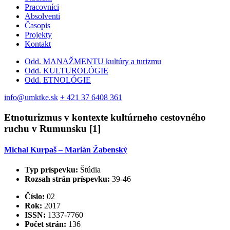
Pracovníci
Absolventi
Časopis
Projekty
Kontakt
Odd. MANAŽMENTU kultúry a turizmu
Odd. KULTUROLÓGIE
Odd. ETNOLÓGIE
info@umktke.sk
+ 421 37 6408 361
Etnoturizmus v kontexte kultúrneho cestovného
ruchu v Rumunsku [1]
Michal Kurpaš – Marián Žabenský
Typ príspevku:
Štúdia
Rozsah strán príspevku:
39-46
Číslo:
02
Rok:
2017
ISSN:
1337-7760
Počet strán:
136