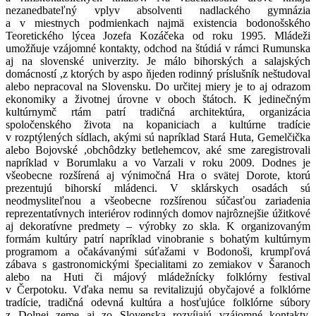
nezanedbate
ľ
ný vplyv absolventi nadlackého gymnázia
a v miestnych podmienkach najmä existencia bodonošského
Teoretického lýcea Jozefa Kozá
č
eka od roku 1995. Mládeži
umož
ň
uje vzájomné kontakty, odchod na štúdiá v rámci Rumunska
aj na slovenské univerzity. Je málo bihorských a salajských
domácností
,
z ktorých by aspo
ň
jeden rodinný príslušník neštudoval
alebo nepracoval na Slovensku. Do ur
č
itej miery je to aj odrazom
ekonomiky a životnej úrovne v oboch štátoch. K jedine
č
ným
kultúrnym
č
rtám patrí tradi
č
ná architektúra, organizácia
spolo
č
enského života na kopaniciach a kultúrne tradície
v rozptýlených sídlach, akými sú napríklad Stará Huta, Gemel
č
i
č
ka
alebo Bojovské
,
obchôdzky betlehemcov, aké sme zaregistrovali
napríklad v Borumlaku a vo Varzali v roku 2009. Dodnes je
všeobecne rozšírená aj výnimočná Hra o svätej Dorote, ktorú
prezentujú bihorskí mládenci. V sklárskych osadách sú
neodmysliteľnou a všeobecne rozšírenou súčasťou zariadenia
reprezentatívnych interiérov rodinných domov najrôznejšie úžitkové
aj dekoratívne predmety – výrobky zo skla. K organizovaným
formám kultúry patrí napríklad vinobranie s bohatým kultúrnym
programom a očakávanými súťažami v Bodonoši, krumpľová
zábava s gastronomickými špecialitami zo zemiakov v Šaranoch
alebo na Huti či májový mládežnícky folklórny festival
v Čerpotoku. Vďaka nemu sa revitalizujú obyčajové a folklórne
tradície, tradičná odevná kultúra a hosťujúce folklórne súbory
z Dolnej zeme aj zo Slovenska rozvíjajú vzájomné kontakty,