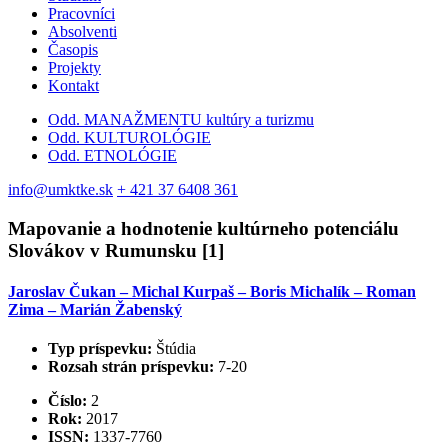
Pracovníci
Absolventi
Časopis
Projekty
Kontakt
Odd. MANAŽMENTU kultúry a turizmu
Odd. KULTUROLÓGIE
Odd. ETNOLÓGIE
info@umktke.sk
+ 421 37 6408 361
Mapovanie a hodnotenie kultúrneho potenciálu
Slovákov v Rumunsku [1]
Jaroslav Čukan – Michal Kurpaš – Boris Michalík – Roman
Zima – Marián Žabenský
Typ príspevku:
Štúdia
Rozsah strán príspevku:
7-20
Číslo:
2
Rok:
2017
ISSN:
1337-7760