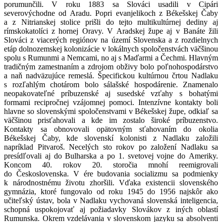
porumunčili. V roku 1883 sa Slováci usadili v Cipári
severovýchodne od Aradu. Popri evanjelikoch z Békešskej Čaby
a z Nitrianskej stolice prišli do tejto multikultúrnej dediny aj
rímskokatolíci z hornej Oravy. V Aradskej župe aj v Banáte žili
Slováci z viacerých regiónov na území Slovenska a z rozdielnych
etáp dolnozemskej kolonizácie v lokálnych spoločenstvách väčšinou
spolu s Rumunmi a Nemcami, no aj s Maďarmi a Čechmi. Hlavným
tradičným zamestnaním a zdrojom obživy bolo poľnohospodárstvo
a naň nadväzujúce remeslá. Špecifickou kultúrnou črtou Nadlaku
s rozľahlým chotárom bolo sálašské hospodárenie. Znamenalo
neopakovateľné príbuzenské aj susedské vzťahy s bohatými
formami recipročnej vzájomnej pomoci. Intenzívne kontakty boli
hlavne so slovenskými spoločenstvami v Békešskej župe, odkiaľ sa
väčšinou prisťahovali a kde im zostalo široké príbuzenstvo.
Kontakty sa obnovovali opätovným sťahovaním do okolia
Békešskej Čaby, kde slovenskí kolonisti z Nadlaku založili
napríklad Pitvaroš. Necelých sto rokov po založení Nadlaku sa
presídľovali aj do Bulharska a po 1. svetovej vojne do Ameriky.
Koncom 40. rokov 20. storočia mnohí reemigrovali
do Československa. V ére budovania socializmu sa podmienky
k národnostnému životu zhoršili. Vďaka existencii slovenského
gymnázia, ktoré fungovalo od roku 1945 do 1956 najskôr ako
učiteľský ústav, bola v Nadlaku vychovaná slovenská inteligencia,
schopná uspokojovať aj požiadavky Slovákov z iných oblastí
Rumunska. Okrem vzdelávania v slovenskom jazyku sa absolventi