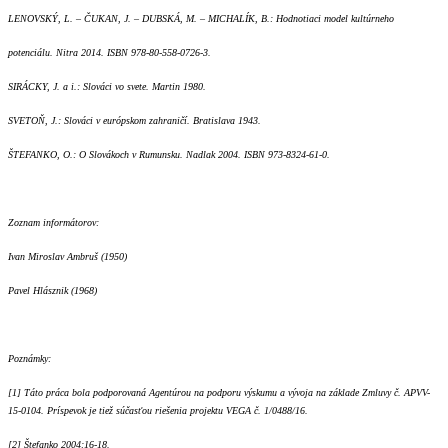
LENOVSKÝ, L. – ČUKAN, J. – DUBSKÁ, M. – MICHALÍK, B.: Hodnotiaci model kultúrneho
potenciálu. Nitra 2014. ISBN 978-80-558-0726-3.
SIRÁCKY, J. a i.: Slováci vo svete. Martin 1980.
SVETOŇ, J.: Slováci v európskom zahraničí. Bratislava 1943.
ŠTEFANKO, O.: O Slovákoch v Rumunsku. Nadlak 2004. ISBN 973-8324-61-0.
Zoznam informátorov:
Ivan Miroslav Ambruš (1950)
Pavel Hlásznik (1968)
Poznámky:
[1] Táto práca bola podporovaná Agentúrou na podporu výskumu a vývoja na základe Zmluvy č. APVV-
15-0104. Príspevok je tiež súčasťou riešenia projektu VEGA č. 1/0488/16.
[2] Štefanko 2004:16-18.