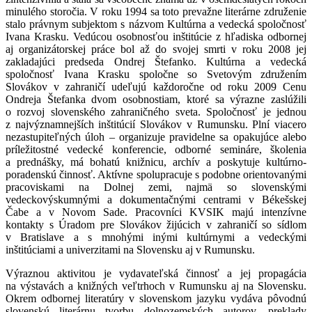
minulého storočia. V roku 1994 sa toto prevažne literárne združenie
stalo právnym subjektom s názvom Kultúrna a vedecká spoločnosť
Ivana Krasku. Vedúcou osobnosťou inštitúcie z hľadiska odbornej
aj organizátorskej práce bol až do svojej smrti v roku 2008 jej
zakladajúci predseda Ondrej Štefanko. Kultúrna a vedecká
spoločnosť Ivana Krasku spoločne so Svetovým združením
Slovákov v zahraničí udeľujú každoročne od roku 2009 Cenu
Ondreja Štefanka dvom osobnostiam, ktoré sa výrazne zaslúžili
o rozvoj slovenského zahraničného sveta. Spoločnosť je jednou
z najvýznamnejších inštitúcií Slovákov v Rumunsku. Plní viacero
nezastupiteľných úloh – organizuje pravidelne sa opakujúce alebo
príležitostné vedecké konferencie, odborné semináre, školenia
a prednášky, má bohatú knižnicu, archív a poskytuje kultúrno-
poradenskú činnosť. Aktívne spolupracuje s podobne orientovanými
pracoviskami na Dolnej zemi, najmä so slovenskými
vedeckovýskumnými a dokumentačnými centrami v Békešskej
Čabe a v Novom Sade. Pracovníci KVSIK majú intenzívne
kontakty s Úradom pre Slovákov žijúcich v zahraničí so sídlom
v Bratislave a s mnohými inými kultúrnymi a vedeckými
inštitúciami a univerzitami na Slovensku aj v Rumunsku.
Výraznou aktivitou je vydavateľská činnosť a jej propagácia
na výstavách a knižných veľtrhoch v Rumunsku aj na Slovensku.
Okrem odbornej literatúry v slovenskom jazyku vydáva pôvodnú
slovenskú literárnu tvorbu dolnozemských autorov, preklady