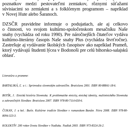
poznatkov medzi pestovateľmi zemiakov, rôznymi súťažami
súvisiacimi so zemiakmi a s folklórnym programom – napríklad
v Novej Hute alebo Šaranoch.
DZSČR pravidelne informuje o podujatiach, ale aj celkovo
o činnosti, vo svojom kultúrno-spoločenskom mesačníku Naše
snahy (vychádza od roku 1990). Pre náročnejších čitateľov vydáva
kultúrno-literárny časopis Naše snahy Plus (vychádza štvrťročne).
Zastrešuje aj vydávanie školských časopisov ako napríklad Prameň,
ktorý vydávajú študenti lýcea v Bodonoši pre celú bihorsko-salajskú
oblasť.
Literatúra a pramene:
BARTALSKÁ, Ľ. a i.: Sprievodca slovenským zahraničím. Bratislava 2001. ISBN 80-88841-18-6.
BOTÍK, J.: Etnická história Slovenska. K problematike etnicity, etnickej identity, multietnického Slovenska
a zahraničných Slovákov. Bratislava 2007. ISBN 978-80-7114-650-6.
ČUKAN, J. a kol.: Butín. Kultúrne tradície Slovákov v rumunskom Banáte. Nitra 2008. ISBN 978-80-
8094-323-3.
KOLEKTÍV: 200 rokov života Slovákov v Nadlaku. Nadlak 2003. ISBN 973-8324-26-2.