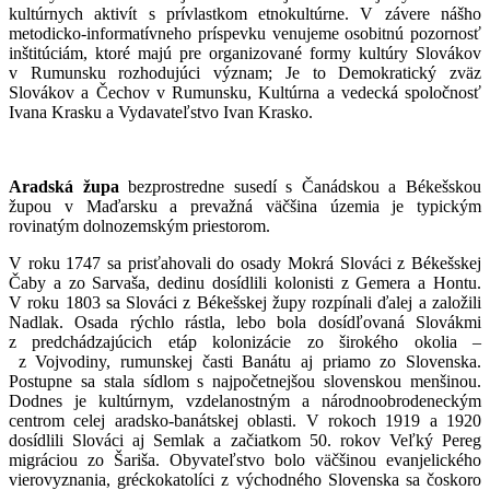
kultúrnych aktivít s prívlastkom etnokultúrne. V závere nášho
metodicko-informatívneho príspevku venujeme osobitnú pozornosť
inštitúciám, ktoré majú pre organizované formy kultúry Slovákov
v Rumunsku rozhodujúci význam; Je to Demokratický zväz
Slovákov a Čechov v Rumunsku, Kultúrna a vedecká spoločnosť
Ivana Krasku a Vydavateľstvo Ivan Krasko.
Aradská župa
bezprostredne susedí s Čanádskou a Békešskou
župou v Maďarsku a prevažná väčšina územia je typickým
rovinatým dolnozemským priestorom.
V roku 1747 sa prisťahovali do osady Mokrá Slováci z Békešskej
Čaby a zo Sarvaša, dedinu dosídlili kolonisti z Gemera a Hontu.
V roku 1803 sa Slováci z Békešskej župy rozpínali ďalej a založili
Nadlak. Osada rýchlo rástla, lebo bola dosídľovaná Slovákmi
z predchádzajúcich etáp kolonizácie zo širokého okolia –
z Vojvodiny, rumunskej časti Banátu aj priamo zo Slovenska.
Postupne sa stala sídlom s najpočetnejšou slovenskou menšinou.
Dodnes je kultúrnym, vzdelanostným a národnoobrodeneckým
centrom celej aradsko-banátskej oblasti. V rokoch 1919 a 1920
dosídlili Slováci aj Semlak a začiatkom 50. rokov Veľký Pereg
migráciou zo Šariša. Obyvateľstvo bolo väčšinou evanjelického
vierovyznania, gréckokatolíci z východného Slovenska sa čoskoro