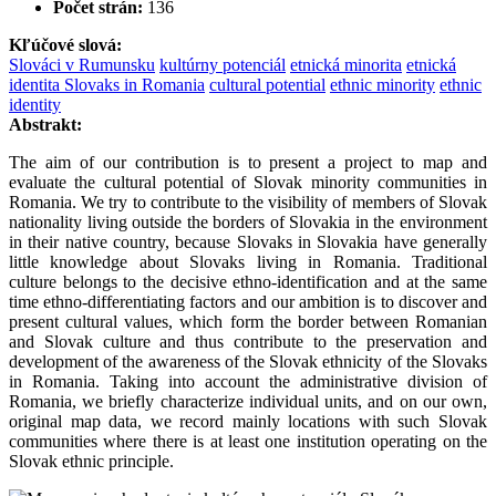
Počet strán:
136
Kľúčové slová:
Slováci v Rumunsku
kultúrny potenciál
etnická minorita
etnická
identita Slovaks in Romania
cultural potential
ethnic minority
ethnic
identity
Abstrakt:
The aim of our contribution is to present a project to map and
evaluate the cultural potential of Slovak minority communities in
Romania. We try to contribute to the visibility of members of Slovak
nationality living outside the borders of Slovakia in the environment
in their native country, because Slovaks in Slovakia have generally
little knowledge about Slovaks living in Romania. Traditional
culture belongs to the decisive ethno-identification and at the same
time ethno-differentiating factors and our ambition is to discover and
present cultural values, which form the border between Romanian
and Slovak culture and thus contribute to the preservation and
development of the awareness of the Slovak ethnicity of the Slovaks
in Romania. Taking into account the administrative division of
Romania, we briefly characterize individual units, and on our own,
original map data, we record mainly locations with such Slovak
communities where there is at least one institution operating on the
Slovak ethnic principle.