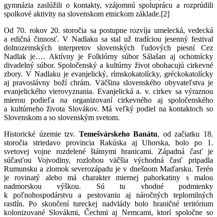
gymnázia zaslúžili o kontakty, vzájomnú spoluprácu a rozprúdili
spolkové aktivity na slovenskom etnickom základe.[2]
Od 70. rokov 20. storočia sa postupne rozvíja umelecká, vedecká
a edičná činnosť. V Nadlaku sa stal už tradíciou jesenný festival
dolnozemských interpretov slovenských ľudových piesní Cez
Nadlak je…. Aktívny je Folklórny súbor Sálašan aj ochotnícky
divadelný súbor. Spoločenský a kultúrny život obohacujú cirkevné
zbory. V Nadlaku je evanjelický, rímskokatolícky, gréckokatolícky
aj pravoslávny boží chrám. Väčšina slovenského obyvateľstva je
evanjelického vierovyznania. Evanjelická a. v. cirkev sa výraznou
mierou podieľa na organizovaní cirkevného aj spoločenského
a kultúrneho života Slovákov. Má veľký podiel na kontaktoch so
Slovenskom a so slovenským svetom.
Historické územie tzv.
Temešvárskeho Banátu
, od začiatku 18.
storočia striedavo provincia Rakúska aj Uhorska, bolo po 1.
svetovej vojne rozdelené štátnymi hranicami. Západná časť je
súčasťou Vojvodiny, rozlohou väčšia východná časť pripadla
Rumunsku a zlomok severozápadu je v dnešnom Maďarsku. Terén
je rovinatý alebo má charakter miernej pahorkatiny s malou
nadmorskou výškou. Sú tu vhodné podmienky
k poľnohospodárstvu a pestovaniu aj náročných teplomilných
rastlín. Po skončení tureckej nadvlády bolo hraničné teritórium
kolonizované Slovákmi, Čechmi aj Nemcami, ktorí spoločne so