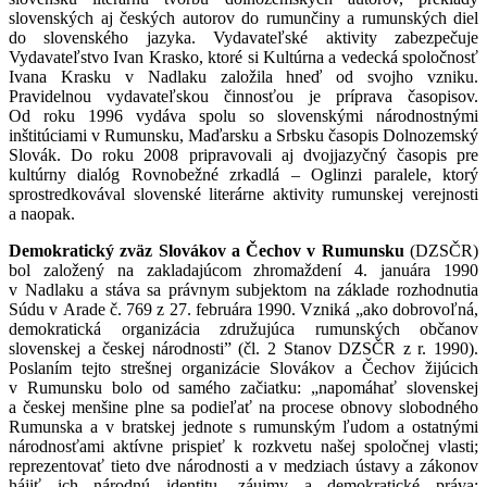
slovenských aj českých autorov do rumunčiny a rumunských diel
do slovenského jazyka. Vydavateľské aktivity zabezpečuje
Vydavateľstvo Ivan Krasko, ktoré si Kultúrna a vedecká spoločnosť
Ivana Krasku v Nadlaku založila hneď od svojho vzniku.
Pravidelnou vydavateľskou činnosťou je príprava časopisov.
Od roku 1996 vydáva spolu so slovenskými národnostnými
inštitúciami v Rumunsku, Maďarsku a Srbsku časopis Dolnozemský
Slovák. Do roku 2008 pripravovali aj dvojjazyčný časopis pre
kultúrny dialóg Rovnobežné zrkadlá – Oglinzi paralele, ktorý
sprostredkovával slovenské literárne aktivity rumunskej verejnosti
a naopak.
Demokratický zväz Slovákov a Čechov v Rumunsku
(DZSČR)
bol založený na zakladajúcom zhromaždení 4. januára 1990
v Nadlaku a stáva sa právnym subjektom na základe rozhodnutia
Súdu v Arade č. 769 z 27. februára 1990. Vzniká „ako dobrovoľná,
demokratická organizácia združujúca rumunských občanov
slovenskej a českej národnosti” (čl. 2 Stanov DZSČR z r. 1990).
Poslaním tejto strešnej organizácie Slovákov a Čechov žijúcich
v Rumunsku bolo od samého začiatku: „napomáhať slovenskej
a českej menšine plne sa podieľať na procese obnovy slobodného
Rumunska a v bratskej jednote s rumunským ľudom a ostatnými
národnosťami aktívne prispieť k rozkvetu našej spoločnej vlasti;
reprezentovať tieto dve národnosti a v medziach ústavy a zákonov
hájiť ich národnú identitu, záujmy a demokratické práva;