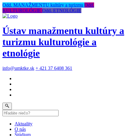
Odd. MANAŽMENTU kultúry a turizmu
Odd.
KULTUROLÓGIE
Odd. ETNOLÓGIE
Ústav manažmentu kultúry a
turizmu kulturológie a
etnológie
info@umktke.sk
+ 421 37 6408 361
Aktuality
O nás
Štúdium