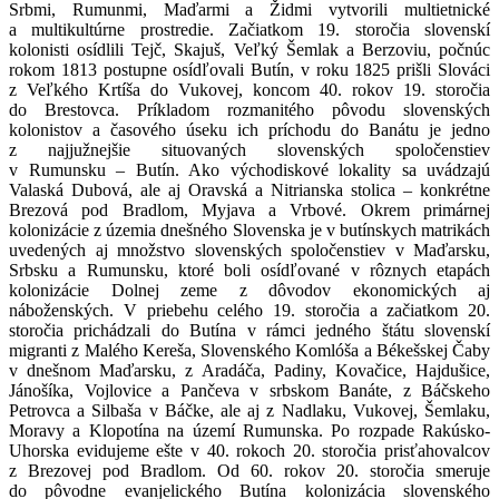
Srbmi, Rumunmi, Maďarmi a Židmi vytvorili multietnické
a multikultúrne prostredie. Začiatkom 19. storočia slovenskí
kolonisti osídlili Tejč, Skajuš, Veľký Šemlak a Berzoviu, počnúc
rokom 1813 postupne osídľovali Butín, v roku 1825 prišli Slováci
z Veľkého Krtíša do Vukovej, koncom 40. rokov 19. storočia
do Brestovca. Príkladom rozmanitého pôvodu slovenských
kolonistov a časového úseku ich príchodu do Banátu je jedno
z najjužnejšie situovaných slovenských spoločenstiev
v Rumunsku – Butín. Ako východiskové lokality sa uvádzajú
Valaská Dubová, ale aj Oravská a Nitrianska stolica – konkrétne
Brezová pod Bradlom, Myjava a Vrbové. Okrem primárnej
kolonizácie z územia dnešného Slovenska je v butínskych matrikách
uvedených aj množstvo slovenských spoločenstiev v Maďarsku,
Srbsku a Rumunsku, ktoré boli osídľované v rôznych etapách
kolonizácie Dolnej zeme z dôvodov ekonomických aj
náboženských. V priebehu celého 19. storočia a začiatkom 20.
storočia prichádzali do Butína v rámci jedného štátu slovenskí
migranti z Malého Kereša, Slovenského Komlóša a Békešskej Čaby
v dnešnom Maďarsku, z Aradáča, Padiny, Kovačice, Hajdušice,
Jánošíka, Vojlovice a Pančeva v srbskom Banáte, z Báčskeho
Petrovca a Silbaša v Báčke, ale aj z Nadlaku, Vukovej, Šemlaku,
Moravy a Klopotína na území Rumunska. Po rozpade Rakúsko-
Uhorska evidujeme ešte v 40. rokoch 20. storočia prisťahovalcov
z Brezovej pod Bradlom. Od 60. rokov 20. storočia smeruje
do pôvodne evanjelického Butína kolonizácia slovenského