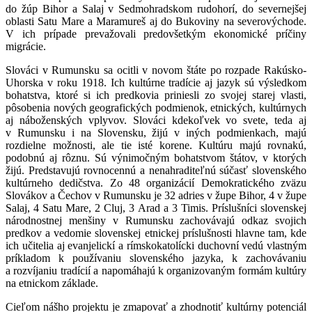
do žúp Bihor a Salaj v Sedmohradskom rudohorí, do severnejšej
oblasti Satu Mare a Maramureš aj do Bukoviny na severovýchode.
V ich prípade prevažovali predovšetkým ekonomické príčiny
migrácie.
Slováci v Rumunsku sa ocitli v novom štáte po rozpade Rakúsko-
Uhorska v roku 1918. Ich kultúrne tradície aj jazyk sú výsledkom
bohatstva, ktoré si ich predkovia priniesli zo svojej starej vlasti,
pôsobenia nových geografických podmienok, etnických, kultúrnych
aj náboženských vplyvov. Slováci kdekoľvek vo svete, teda aj
v Rumunsku i na Slovensku, žijú v iných podmienkach, majú
rozdielne možnosti, ale tie isté korene. Kultúru majú rovnakú,
podobnú aj rôznu. Sú výnimočným bohatstvom štátov, v ktorých
žijú. Predstavujú rovnocennú a nenahraditeľnú súčasť slovenského
kultúrneho dedičstva. Zo 48 organizácií Demokratického zväzu
Slovákov a Čechov v Rumunsku je 32 adries v župe Bihor, 4 v župe
Salaj, 4 Satu Mare, 2 Cluj, 3 Arad a 3 Timis. Príslušníci slovenskej
národnostnej menšiny v Rumunsku zachovávajú odkaz svojich
predkov a vedomie slovenskej etnickej príslušnosti hlavne tam, kde
ich učitelia aj evanjelickí a rímskokatolícki duchovní vedú vlastným
príkladom k používaniu slovenského jazyka, k zachovávaniu
a rozvíjaniu tradícií a napomáhajú k organizovaným formám kultúry
na etnickom základe.
Cieľom nášho projektu je zmapovať a zhodnotiť kultúrny potenciál