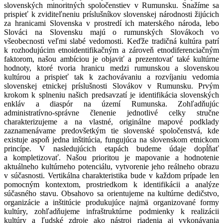
slovenských minoritných spoločenstiev v Rumunsku. Snažíme sa
prispieť k zviditeľneniu príslušníkov slovenskej národnosti žijúcich
za hranicami Slovenska v prostredí ich materského národa, lebo
Slováci na Slovensku majú o rumunských Slovákoch vo
všeobecnosti veľmi slabé vedomosti. Keďže tradičná kultúra patrí
k rozhodujúcim etnoidentifikačným a zároveň etnodiferenciačným
faktorom, našou ambíciou je objaviť a prezentovať také kultúrne
hodnoty, ktoré tvoria hranicu medzi rumunskou a slovenskou
kultúrou a prispieť tak k zachovávaniu a rozvíjaniu vedomia
slovenskej etnickej príslušnosti Slovákov v Rumunsku. Prvým
krokom k splneniu našich predsavzatí je identifikácia slovenských
enkláv a diaspór na území Rumunska. Zohľadňujúc
administratívno-správne členenie jednotlivé celky stručne
charakterizujeme a na vlastné, originálne mapové podklady
zaznamenávame predovšetkým tie slovenské spoločenstvá, kde
existuje aspoň jedna inštitúcia, fungujúca na slovenskom etnickom
princípe. V nasledujúcich etapách budeme údaje dopĺňať
a kompletizovať. Našou prioritou je mapovanie a hodnotenie
aktuálneho kultúrneho potenciálu, vytvorenie jeho reálneho obrazu
v súčasnosti. Vertikálna charakteristika bude v každom prípade len
pomocným kontextom, prostriedkom k identifikácii a analýze
súčasného stavu. Obsahovo sa orientujeme na kultúrne dedičstvo,
organizácie a inštitúcie produkujúce najmä organizované formy
kultúry, zohľadňujeme infraštruktúrne podmienky k realizácii
kultúry a ľudské zdroje ako nástroj riadenia aj vykonávania