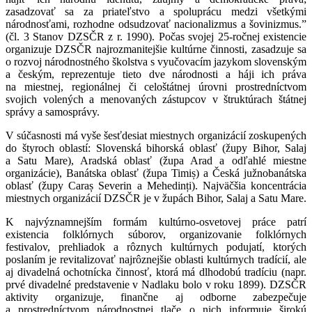
zasadzovať sa za priateľstvo a spoluprácu medzi všetkými
národnosťami, rozhodne odsudzovať nacionalizmus a šovinizmus.”
(čl. 3 Stanov DZSČR z r. 1990). Počas svojej 25-ročnej existencie
organizuje DZSČR najrozmanitejšie kultúrne činnosti, zasadzuje sa
o rozvoj národnostného školstva s vyučovacím jazykom slovenským
a českým, reprezentuje tieto dve národnosti a háji ich práva
na miestnej, regionálnej či celoštátnej úrovni prostredníctvom
svojich volených a menovaných zástupcov v štruktúrach štátnej
správy a samosprávy.
V súčasnosti má vyše šesťdesiat miestnych organizácií zoskupených
do štyroch oblastí: Slovenská bihorská oblasť (župy Bihor, Salaj
a Satu Mare), Aradská oblasť (župa Arad a odľahlé miestne
organizácie), Banátska oblasť (župa Timiș) a Česká južnobanátska
oblasť (župy Caraș Severin a Mehedinți). Najväčšia koncentrácia
miestnych organizácií DZSČR je v župách Bihor, Salaj a Satu Mare.
K najvýznamnejším formám kultúrno-osvetovej práce patrí
existencia folklórnych súborov, organizovanie folklórnych
festivalov, prehliadok a rôznych kultúrnych podujatí, ktorých
poslaním je revitalizovať najrôznejšie oblasti kultúrnych tradícií, ale
aj divadelná ochotnícka činnosť, ktorá má dlhodobú tradíciu (napr.
prvé divadelné predstavenie v Nadlaku bolo v roku 1899). DZSČR
aktivity organizuje, finančne aj odborne zabezpečuje
a prostredníctvom národnostnej tlače o nich informuje širokú