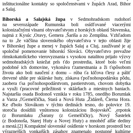
inštitucionálne kontakty so spoločenstvami v župách Arad, Bihor
a Salaj.
Bihorská a Salajská župa
v Sedmohradskom rudohorí
na severozápade Rumunska boli osíd
ľ
ované viacerými
koloniza
č
nými vlnami obyvate
ľ
stvom z horských oblastí Slovenska,
najmä z Kysúc
,
Oravy, Gemera
,
Šariša a zo Zemplína. Vzh
ľ
adom
na to
,
že vä
č
šina slovenského obyvate
ľ
stva v tejto oblasti žije
v Bihorskej župe a menej v župách Salaj a Cluj, zaužívané je aj
spolo
č
né pomenovanie bihorskí Slováci. Obyvate
ľ
stvo prevažne
rímskokatolíckeho vierovyznania s vysokou natalitou prijalo výzvy
sedmohradských kniežat prís
ť
do prostredia, ktoré bolo ve
ľ
mi
podobné ich domovine, vykonáva
ť
zamestnania a ži
ť
spôsobom
života ako boli nau
č
ení z domu
–
rúba
ť
a kl
č
ova
ť
lesy a páli
ť
drevené uhlie pre sklárske huty, získava
ť
po
ľ
nohospodársku pôdu,
zaobera
ť
sa po
ľ
nohospodárstvom, pastierstvom, chovom dobytka
a využi
ť
pracovné príležitosti v sklár
ň
ach a miestnych baniach.
Najstaršia osada Bodonoš vznikla v roku 1785, onedlho Borumlak
a Varza
ľ,
Gemel
č
i
č
ka, Stará a Nová Huta
,
Židáre
ň, Č
ierna Hora.
Ke
ď
bolo Slovákom v týchto dedinách tesno, do polovice 19.
storo
č
ia dosídlili vnútornou kolonizáciou Bojovské
, Č
erpotok
(z Borumlaku
),
Šarany (z Gemel
č
i
č
ky), Nový Šastelek
(z Bodonoša, Starej Huty a Novej Huty) a mnohé
ď
alšie dediny
a mestá
.
[2] Kompaktné slovenské osídlenie v horskom prostredí bez
výraznejších vonkajších zásahov znamenalo postupné kultúrne