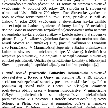
slovenského etnického pôvodu od 30. rokov 20. storočia slovenské
vyučovanie. V polovici 50. rokov 20. storočia sa k slovenskej
národnosti hlásilo 560 zo 700 obyvateľov. Slovenské vyučovanie
bolo nakrátko revitalizované v roku 1999, prihlásilo sa naň 45
žiakov. V roku 2001 vyučovanie v slovenskom jazyku zaniklo
a neexistujú tu žiadne organizované formy kultúry. V neďalekej
dedine Boinesti obyvatelia rozprávajú východoslovenským nárečím
slovenského jazyka a počas sviatkov v kostole spievajú aj slovenské
piesne. Domy Slovákov s výnimkou Sacaseni majú modrú omietku.
Mladí Slováci zo Satmárskej župy pracujú väčšinou v Taliansku
a vo Francúzsku. V Marmarošskej župe nie je žiadna organizovaná
kultúra na slovenskom etnickom princípe. Vo viacerých dedinách sa
rozpráva po slovensky, ale obyvatelia nemajú vedomie slovenskej
etnickej príslušnosti. Udržiavajú príležitostné kontakty s bihorskými
Slovákmi, poriadajú napríklad zájazdy na kultúrne podujatia.[4]
Č
lenité horské
prostredie Bukoviny
kolonizovalo slovenské
obyvateľstvo z Kysúc a Oravy na prelome 18. a 19. storočia
s cieľom zabezpečovať suroviny pre miestne sklárske huty. Prácu
ponúkala aj soľná baňa v Cacici. Vo všetkých lokalitách
poskytovala obživu práca v lesnom hospodárstve. V mimoriadne
ťažkých podmienkach sa obyvateľstvo niekoľkokrát
premiestňovalo. V 1. polovici 19. storočia Slováci dosídlili aj Novy
Solonec a Plešu, kde žilo aj rumunské, poľské a nemecké
obyvateľstvo. Zásluhou poľskej rímskokatolíckej administratívy