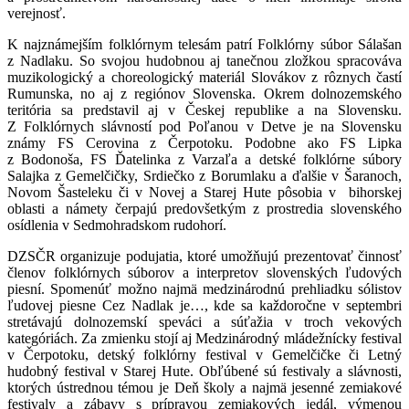
verejnosť.
K najznámejším folklórnym telesám patrí Folklórny súbor Sálašan
z Nadlaku. So svojou hudobnou aj tanečnou zložkou spracováva
muzikologický a choreologický materiál Slovákov z rôznych častí
Rumunska, no aj z regiónov Slovenska. Okrem dolnozemského
teritória sa predstavil aj v Českej republike a na Slovensku.
Z Folklórnych slávností pod Poľanou v Detve je na Slovensku
známy FS Cerovina z Čerpotoku. Podobne ako FS Lipka
z Bodonoša, FS Ďatelinka z Varzaľa a detské folklórne súbory
Salajka z Gemelčičky, Srdiečko z Borumlaku a ďalšie v Šaranoch,
Novom Šasteleku či v Novej a Starej Hute pôsobia v bihorskej
oblasti a námety čerpajú predovšetkým z prostredia slovenského
osídlenia v Sedmohradskom rudohorí.
DZSČR organizuje podujatia, ktoré umožňujú prezentovať činnosť
členov folklórnych súborov a interpretov slovenských ľudových
piesní. Spomenúť možno najmä medzinárodnú prehliadku sólistov
ľudovej piesne Cez Nadlak je…, kde sa každoročne v septembri
stretávajú dolnozemskí speváci a súťažia v troch vekových
kategóriách. Za zmienku stojí aj Medzinárodný mládežnícky festival
v Čerpotoku, detský folklórny festival v Gemelčičke či Letný
hudobný festival v Starej Hute. Obľúbené sú festivaly a slávnosti,
ktorých ústrednou témou je Deň školy a najmä jesenné zemiakové
festivaly a zábavy s prípravou zemiakových jedál, výmenou