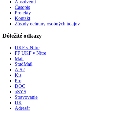
Absolventi
Časopis
Projekty
Kontakt
Zásady ochrany osobných údajov
Dôležité odkazy
UKF v Nitre
FF UKF v Nitre
Mail
StudMail
AiS2
Kis
Proj
DOC
oSYS
Stravovanie
UK
Adresár