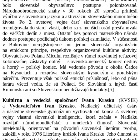
bolo slovenské obyvateľstvo postupne polonizované.
Národnoobrodenecké snahy v 30. rokoch 20. storočia priniesli
výučbu v slovenskom jazyku a aktivizáciu slovenského minoritného
života. Po 2. svetovej vojne časť slovenského obyvateľstva
reemigrovala do starej vlasti, alebo sa z menších osád presťahovala
do väčších dedín a miest. Ostatní bez pomoci materského národa
dodnes postupne podliehajú tlakom poľskej asimilácie. V súčasnosti
v Bukovine neregistrujeme ani jednu slovenskú organizáciu
na etnickom princípe, respektíve organizované kultúrne aktivity.
Obyvateľstvo Poiana Micului rozlišuje v rámci rozvinutej reťazovej
kolonizačnej zástavby dolný – slovensko-nemecký koniec dediny
a horný – poľský koniec. Má vedomie pôvodu z okolia Čadce
na Kysuciach a rozpráva slovenským kysuckým a goralským
nárečím. Prezentuje však poľskú etnickú príslušnosť, lebo od pána
farára všetci vedia, že sú Poliaci. So Slovákmi z iných častí
Rumunska ani so Slovenskom neudržiavajú kontakty.[5]
Kultúrna a vedecká spoločnosť Ivana Krasku
(KVSIK)
a
Vydavateľstvo Ivan Krasko
. Nadlacký učiteľský ústav
a následne slovenské gymnázium vychovali od konca 2. svetovej
vojny vlastnú slovenskú inteligenciu, ktorá začala v Nadlaku
rozvíjať národnobuditeľskú a umeleckú činnosť. Slovenskí
intelektuáli, orientovaní na pôvodnú slovenskú literárnu tvorbu,
založili v roku 1976 Literárny krúžok Ivana Krasku. Jeho činnosť sa
zintenzívnila a stala sa všeobecne známa už v osemdesiatych rokoch