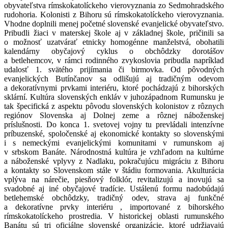
obyvateľstva rímskokatolíckeho vierovyznania zo Sedmohradského
rudohoria. Kolonisti z Bihoru sú rímskokatolíckeho vierovyznania.
Vhodne doplnili menej početné slovenské evanjelické obyvateľstvo.
Pribudli žiaci v materskej škole aj v základnej škole, pričinili sa
o možnosť uzatvárať etnicky homogénne manželstvá, obohatili
kalendárny obyčajový cyklus o obchôdzky dorotášov
a betlehemcov, v rámci rodinného zvykoslovia pribudla napríklad
udalosť 1. svätého prijímania či birmovka. Od pôvodných
evanjelických Butínčanov sa odlišujú aj tradičným odevom
a dekoratívnymi prvkami interiéru, ktoré pochádzajú z bihorských
sklární. Kultúra slovenských enkláv v juhozápadnom Rumunsku je
tak špecifická z aspektu pôvodu slovenských kolonistov z rôznych
regiónov Slovenska aj Dolnej zeme a rôznej náboženskej
príslušnosti. Do konca 1. svetovej vojny tu prevládali intenzívne
príbuzenské, spoločenské aj ekonomické kontakty so slovenskými
i s nemeckými evanjelickými komunitami v rumunskom aj
v srbskom Banáte. Národnostná kultúra je vzhľadom na kultúrne
a náboženské vplyvy z Nadlaku, pokračujúcu migráciu z Bihoru
a kontakty so Slovenskom stále v štádiu formovania. Akulturácia
vplýva na nárečie, piesňový folklór, revitalizujú a inovujú sa
svadobné aj iné obyčajové tradície. Ustálenú formu nadobúdajú
betlehemské obchôdzky, tradičný odev, strava aj funkčné
a dekoratívne prvky interiéru , importované z bihorského
rímskokatolíckeho prostredia. V historickej oblasti rumunského
Banátu sú tri oficiálne slovenské organizácie, ktoré udržiavajú