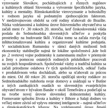
vyrovnanie Slovákov, pochádzajúcich z rôznych regiónov
a kultúrnych oblastí Slovenska a vytvorenie špecifického jazyka,
kultúry a mentality. Rímskokatolícke vierovyznanie a bohoslužby
v rodnom jazyku sú podstatným zjednocujúcim faktorom.
V medzivojnovom období sa celé rodiny s
ť
ahovali do Brazílie.
Nízka vzdelanostná a kultúrna úrove
ň
slovenského obyvate
ľ
stva sa
za
č
ali meni
ť
v
30.
rokoch 20. storo
č
ia, ke
ď č
eskoslovenská vláda
poslala do Sedmohradska slovenských u
č
ite
ľ
ov a poskytla
prostriedky na budovanie škôl
.
V
ď
aka tomu sa za
č
ala rozvíja
ť
aj
inštitucionalizovaná kultúra a organizované kultúrne podujatia.
V socialistickom Rumunsku v rámci daných možností boli
ekonomicky stabilnejšie najmä tie lokálne spolo
č
enstvá
,
kde boli
po
2.
svetovej vojne podmienky k zamestnaniu mužov v priemysle
a ženy s pomocou ostatných rodinných príslušníkov pracovali
na svojich hospodárstvach. Spolo
č
enské väzby a tradi
č
ná kultúra sa
za
č
ali prirodzene oslabova
ť
v tých spolo
č
enstvách, odkia
ľ ľ
udia
v produktívnom veku dochádzali, alebo sa s
ť
ahovali za prácou
do miest. Od
60.
rokov 20. storo
č
ia opúš
ť
ajú stovky rodákov zo
Sedmohradského rudohoria svoje domovy a usádzajú sa v Butíne
a iných zanikajúcich osadách so slovenským evanjelickým
obyvate
ľ
stvom v bývalom Banáte v okolí Temešváru a podie
ľ
ajú sa
na tvorbe novej úrovne slovenskej dolnozemskej kultúry.
Formovanie spôsobu života a kultúry v Bihore a Salaji dodnes vo
ve
ľ
kej miere závisí od vplyvu miestnej inteligencie
–
najmä u
č
ite
ľ
ov
a rímskokatolíckych k
ň
azov. Na vzdelanostnú úrove
ň
majú