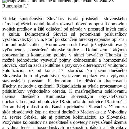
Etnické spoločenstvo Slovákov tvoria príslušníci slovenského
národa aj všetci ostatní, ktorí z rôznych dôvodov opustili domovinu
svojich predkov a žijú odlúčení od národa v prostredí iných etník
a kultúr. Dolnozemskí Slováci sú potomkami príslušníkov
vysťahovaleckých vĺn, ktorí po skončení tureckej expanzie opúšťali
hornouhorské stolice – Hornú zem a osídľovali južnejšie situované,
vyľudnené a spustošené uhorské stolice – Dolnú zem. Takýmto
porovnaním a kontrastom polohy v rámci bývalého Uhorska je
možné jednoducho vysvetliť pojmy dolnozemskí a hornozemskí
Slováci, ktorí sa začali kultúrne a jazykovo diferencovať vnútornou
kolonizáciou už od konca 17. storočia. Na území dnešného
Slovenska bolo obyvateľstvo vystavené nepriaznivým vplyvom
stavovských povstaní, hladomorom ako dôsledku drancovania
šľachty, neúrody a epidémií. Rekatolizácia sa týkala protestantov aj
príslušníkov východného obradu. K masívnejšiemu osídľovaniu
územia dnešného Rumunska slovenským obyvateľstvom
dochádzalo najmä od polovice 18. storočia do polovice 19. storočia.
Do aradskej oblasti a do Banátu prichádzali Slováci väčšinou zo
skôr obsadených žúp na území dnešného Maďarska a z Vojvodiny
na severe Srbska, ale aj priamou kolonizáciou zo Slovenska.
Pozývanie kolonistov na neosídlené a dovtedy nevyužívané územia
a vidina lepších hospodárskych možností prilákali aj Slovákov