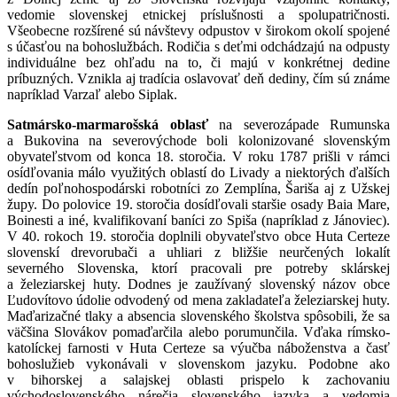
vedomie slovenskej etnickej príslušnosti a spolupatričnosti.
Všeobecne rozšírené sú návštevy odpustov v širokom okolí spojené
s účasťou na bohoslužbách. Rodičia s deťmi odchádzajú na odpusty
individuálne bez ohľadu na to, či majú v konkrétnej dedine
príbuzných. Vznikla aj tradícia oslavovať deň dediny, čím sú známe
napríklad Varzaľ alebo Siplak.
Satmársko-marmarošská oblasť
na severozápade Rumunska
a Bukovina na severovýchode boli kolonizované slovenským
obyvateľstvom od konca 18. storočia. V roku 1787 prišli v rámci
osídľovania málo využitých oblastí do Livady a niektorých ďalších
dedín poľnohospodárski robotníci zo Zemplína, Šariša aj z Užskej
župy. Do polovice 19. storočia dosídľovali staršie osady Baia Mare,
Boinesti a iné, kvalifikovaní baníci zo Spiša (napríklad z Jánoviec).
V 40. rokoch 19. storočia doplnili obyvateľstvo obce Huta Certeze
slovenskí drevorubači a uhliari z bližšie neurčených lokalít
severného Slovenska, ktorí pracovali pre potreby sklárskej
a železiarskej huty. Dodnes je zaužívaný slovenský názov obce
Ľudovítovo údolie odvodený od mena zakladateľa železiarskej huty.
Maďarizačné tlaky a absencia slovenského školstva spôsobili, že sa
väčšina Slovákov pomaďarčila alebo porumunčila. Vďaka rímsko-
katolíckej farnosti v Huta Certeze sa výučba náboženstva a časť
bohoslužieb vykonávali v slovenskom jazyku. Podobne ako
v bihorskej a salajskej oblasti prispelo k zachovaniu
východoslovenského nárečia slovenského jazyka a vedomia