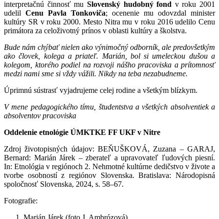
interpretačnú činnosť mu
Slovenský hudobný fond
v roku 2001
udelil
Cenu Pavla Tonkoviča
; ocenenie mu odovzdal minister
kultúry SR v roku 2000. Mesto Nitra mu v roku 2016 udelilo Cenu
primátora za celoživotný prínos v oblasti kultúry a školstva.
Bude nám chýbať nielen ako výnimočný odborník, ale predovšetkým
ako človek, kolega a priateľ. Marián, bol si umeleckou dušou a
kolegom, ktorého podiel na rozvoji nášho pracoviska a prítomnosť
medzi nami sme si vždy vážili. Nikdy na teba nezabudneme.
Úprimnú sústrasť vyjadrujeme celej rodine a všetkým blízkym.
V mene pedagogického tímu, študentstva a všetkých absolventiek a
absolventov pracoviska
Oddelenie etnológie ÚMKTKE FF UKF v Nitre
Zdroj životopisných údajov: BEŇUŠKOVÁ, Zuzana – GARAJ,
Bernard: Marián Járek – zberateľ a upravovateľ ľudových piesní.
In: Etnológia v regiónoch 2. Nehmotné kultúrne dedičstvo v živote a
tvorbe osobností z regiónov Slovenska. Bratislava: Národopisná
spoločnosť Slovenska, 2024, s. 58–67.
Fotografie:
Marián Járek (foto J. Ambrózová)