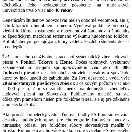
dôchodku. Jeho pedagogické pôsobenie na nitrianskych
univerzitách trvalo viac ako
40 rokov
.
Generáciám študentov odovzdával nielen odborné vedomosti, ale aj
úctu k tradícii a hudobnému umeniu. Vyučoval praktické predmety,
viedol folklórne zoskupenia a oboznamoval študentov a študentky
so špecifickými metódami terénneho výskumu hudobného folklóru.
Bol obľúbeným pedagógom, ktorý vedel z každého študenta dostať
to najlepšie.
Ťažiskom jeho celoživotnej práce bol systematický zber ľudových
piesní v
Ponitrí, Tekove a Honte
. Počas terénnych výskumov
zaznamenal so svojimi spolupracovníkmi viac ako
10 000
ľudových piesní
z desiatok obcí a stoviek spevákov a speváčok,
ktoré by inak upadli do zabudnutia. Za štyri desaťročia vydal vyše
20 samostatných piesňových zbierok
s celkovým počtom viac ako
2 000 piesní, čím sa zaradil medzi najplodnejších zberateľov
ľudových piesní na Slovensku. Publikovaný materiál sa stal
dôležitým prameňom nielen pre folklórne telesá, ale aj pre základné
a umelecké školy.
Ako primáš a umelecký vedúci ľudovej hudby FS Ponitran vytváral
desiatky hudobných úprav pre choreografie ľudových tancov z
nitrianskej oblasti, pre folklórne súbory slovenských menšín v
Srbsku, Rumunsku a Chorvátsku, ako aj pre vysielanie Slovenského