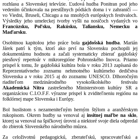
rozhlasu a Slovenskej televízie. Ľudová hudba Ponitran pod jeho
vedením účinkovala na prestížnych pódiách doma i v zahraničí —
vo Viedni, Bruseli, Chicagu a na mnohých európskych festivaloch.
Výsledky jeho umeleckej tvorby vyšli na nosičoch vydaných vo
Francúzsku, Poľsku, Rakúsku, Taliansku, Nemecku a
Maďarsku
.
Osobitnou kapitolou jeho práce bola
gajdošská hudba
. Marián
Járek patrí k tým, ktorí ako prví na Slovensku pochopili jej
dokumentárnu hodnotu a začali systematicky zbierať gajdošský
piesňový repertoár v mikroregióne Pohronského Inovca. Priamo
prispel k tomu, že gajdošská kultúra bola v roku 2013 zapísaná do
Reprezentatívneho zoznamu nehmotného kultúrneho dedičstva
Slovenska a v roku 2015 aj do zoznamu UNESCO. Dlhoročným
riaditeľom medzinárodného vysokoškolského festivalu
Akademická Nitra
zastrešeného Ministerstvom kultúry SR a
organizáciou C.I.O.F.F. výrazne prispel k zviditeľneniu regiónu na
folklórnej mape Slovenska i Európy.
Bol huslistom s nezameniteľným herným štýlom a aranžérskym
rukopisom. Okrem hudby sa venoval aj
insitnej maľbe na sklo
,
ktorej sa venoval na špičkovej úrovni a niektoré svoje diela odpredal
do zbierok Slovenského národného múzea.
Za celoživotnú pedagogickú, zberateľskú, spracovateľskú a