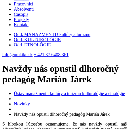
Pracovníci
Absolventi
Časopis
Projekty
Kontakt
Odd. MANAŽMENTU kultúry a turizmu
Odd. KULTUROLÓGIE
Odd. ETNOLÓGIE
info@umktke.sk
+ 421 37 6408 361
Navždy nás opustil dlhoročný
pedagóg Marián Járek
Ústav manažmentu kultúry a turizmu kulturológie a etnológie
Novinky
Navždy nás opustil dlhoročný pedagóg Marián Járek
S hlbokou ľútosťou oznamujeme, že nás navždy opustil náš