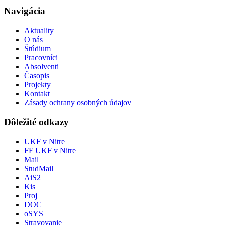
Navigácia
Aktuality
O nás
Štúdium
Pracovníci
Absolventi
Časopis
Projekty
Kontakt
Zásady ochrany osobných údajov
Dôležité odkazy
UKF v Nitre
FF UKF v Nitre
Mail
StudMail
AiS2
Kis
Proj
DOC
oSYS
Stravovanie