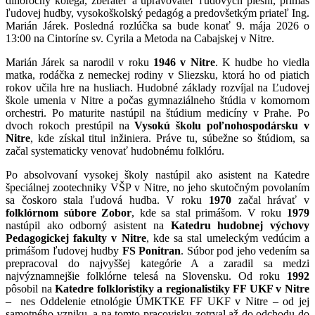
dlhoročný kolega, zberateľ a upravovateľ ľudových piesní, primáš
ľudovej hudby, vysokoškolský pedagóg a predovšetkým priateľ Ing.
Marián Járek. Posledná rozlúčka sa bude konať 9. mája 2026 o
13:00 na Cintoríne sv. Cyrila a Metoda na Cabajskej v Nitre.
Marián Járek sa narodil v roku
1946 v Nitre
. K hudbe ho viedla
matka, rodáčka z nemeckej rodiny v Sliezsku, ktorá ho od piatich
rokov učila hre na husliach. Hudobné základy rozvíjal na Ľudovej
škole umenia v Nitre a počas gymnaziálneho štúdia v komornom
orchestri. Po maturite nastúpil na štúdium medicíny v Prahe. Po
dvoch rokoch prestúpil na
Vysokú školu poľnohospodársku v
Nitre
, kde získal titul inžiniera. Práve tu, súbežne so štúdiom, sa
začal systematicky venovať hudobnému folklóru.
Po absolvovaní vysokej školy nastúpil ako asistent na Katedre
špeciálnej zootechniky VŠP v Nitre, no jeho skutočným povolaním
sa čoskoro stala ľudová hudba. V roku
1970
začal hrávať v
folklórnom súbore Zobor
, kde sa stal primášom. V roku
1979
nastúpil ako odborný asistent na
Katedru hudobnej výchovy
Pedagogickej fakulty v Nitre
, kde sa stal umeleckým vedúcim a
primášom ľudovej hudby
FS Ponitran
. Súbor pod jeho vedením sa
prepracoval do najvyššej kategórie A a zaradil sa medzi
najvýznamnejšie folklórne telesá na Slovensku. Od roku
1992
pôsobil na
Katedre folkloristiky a regionalistiky FF UKF v Nitre
– nes Oddelenie etnológie ÚMKTKE FF UKF v Nitre – od jej
samotného vzniku, a na tomto pracovisku zotrval až do odchodu do