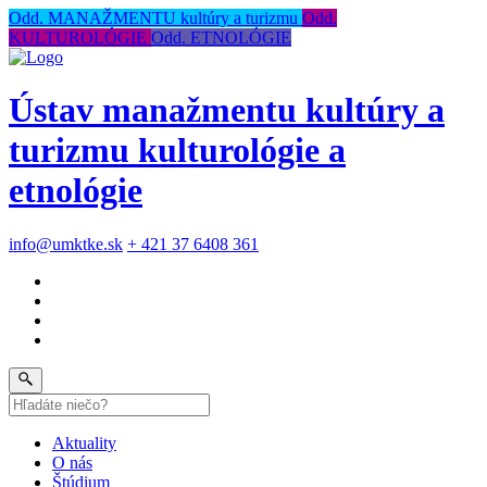
Odd. MANAŽMENTU kultúry a turizmu
Odd.
KULTUROLÓGIE
Odd. ETNOLÓGIE
Ústav manažmentu kultúry a
turizmu kulturológie a
etnológie
info@umktke.sk
+ 421 37 6408 361
Aktuality
O nás
Štúdium