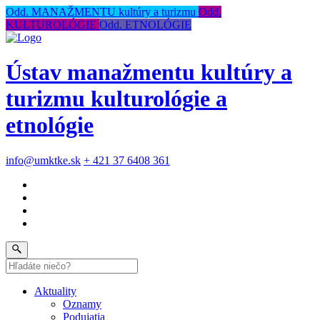
Odd. MANAŽMENTU kultúry a turizmu
Odd.
KULTUROLÓGIE
Odd. ETNOLÓGIE
Ústav manažmentu kultúry a
turizmu kulturológie a
etnológie
info@umktke.sk
+ 421 37 6408 361
Aktuality
Oznamy
Podujatia