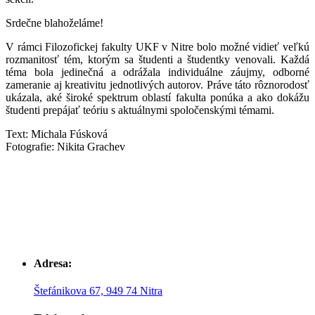
Srdečne blahoželáme!
V rámci Filozofickej fakulty UKF v Nitre bolo možné vidieť veľkú
rozmanitosť tém, ktorým sa študenti a študentky venovali. Každá
téma bola jedinečná a odrážala individuálne záujmy, odborné
zameranie aj kreativitu jednotlivých autorov. Práve táto rôznorodosť
ukázala, aké široké spektrum oblastí fakulta ponúka a ako dokážu
študenti prepájať teóriu s aktuálnymi spoločenskými témami.
Text: Michala Fúsková
Fotografie: Nikita Grachev
Adresa:
Štefánikova 67, 949 74 Nitra