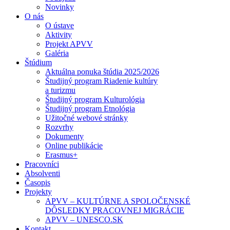
Novinky
O nás
O ústave
Aktivity
Projekt APVV
Galéria
Štúdium
Aktuálna ponuka štúdia 2025/2026
Študijný program Riadenie kultúry
a turizmu
Študijný program Kulturológia
Študijný program Etnológia
Užitočné webové stránky
Rozvrhy
Dokumenty
Online publikácie
Erasmus+
Pracovníci
Absolventi
Časopis
Projekty
APVV – KULTÚRNE A SPOLOČENSKÉ
DÔSLEDKY PRACOVNEJ MIGRÁCIE
APVV – UNESCO.SK
Kontakt