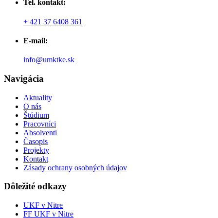
Tel. kontakt:
+ 421 37 6408 361
E-mail:
info@umktke.sk
Navigácia
Aktuality
O nás
Štúdium
Pracovníci
Absolventi
Časopis
Projekty
Kontakt
Zásady ochrany osobných údajov
Dôležité odkazy
UKF v Nitre
FF UKF v Nitre