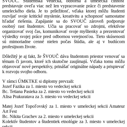
ŠVOUČ. Študentská vedecká, odborná a umelecká činnosť
predstavuje oveľa viac než len vypracovanie práce či predstavenie
umeleckého diela. Je to príležitosť, vďaka ktorej môžu študenti
rozvíjať svoje kritické myslenie, kreativitu a schopnosť samostatne
hľadať riešenia. Zapájanie sa do SVOUČ zároveň podporuje
osobný rast študentov. Učia sa pracovať so zdrojmi, efektívne
organizovať svoj čas, komunikovať svoje myšlienky a prezentovať
výsledky svojej práce pred odbornou verejnosťou. Tieto skúsenosti
sú mimoriadne cenné nielen počas štúdia, ale aj v budúcom
profesijnom živote.
Dôležitý je aj fakt, že ŠVOUČ dáva študentom priestor venovať sa
témam či javom, ktoré ich skutočne zaujímajú. Vďaka tomu môžu
objavovať nové perspektívy, prinášať originálne nápady a prispievať
k rozvoju svojho odboru.
V rámci ÚMKTKE si diplomy prevzali:
Jozef Fazika za 1. miesto vo vedeckej sekcii
Bc. Tetiana Pasieka za 2. miesto vo vedeckej sekcii
Alisa Prakuratava za 3. miesto vo vedeckej sekcii
Matej Jozef Topoľovský za 1. miesto v umeleckej sekcii Amateur
Art Fest
Bc. Nikita Grachev za 2. miesto v umeleckej sekcii
Kolektív študentov a študentiek etnológie za 3. miesto v umeleckej
sekcii.