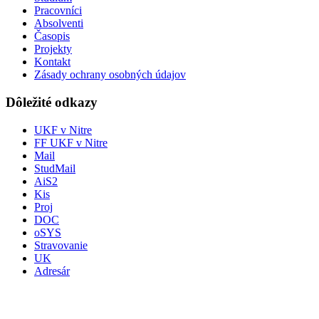
Pracovníci
Absolventi
Časopis
Projekty
Kontakt
Zásady ochrany osobných údajov
Dôležité odkazy
UKF v Nitre
FF UKF v Nitre
Mail
StudMail
AiS2
Kis
Proj
DOC
oSYS
Stravovanie
UK
Adresár