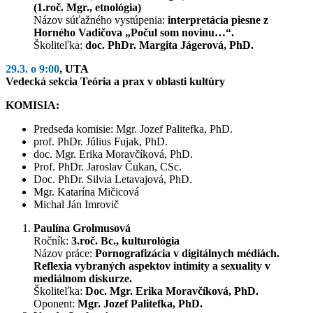
(1.roč. Mgr., etnológia)
Názov súťažného vystúpenia:
interpretácia piesne z
Horného Vadičova „Počul som novinu…“.
Školiteľka:
doc. PhDr. Margita Jágerová, PhD.
29.3. o 9:00
, UTA
Vedecká sekcia Teória a prax v oblasti kultúry
KOMISIA:
Predseda komisie: Mgr. Jozef Palitefka, PhD.
prof. PhDr. Július Fujak, PhD.
doc. Mgr. Erika Moravčíková, PhD.
Prof. PhDr. Jaroslav Čukan, CSc.
Doc. PhDr. Silvia Letavajová, PhD.
Mgr. Katarína Mičicová
Michal Ján Imrovič
Paulína Grolmusová
Ročník:
3.roč. Bc., kulturológia
Názov práce:
Pornografizácia v digitálnych médiách.
Reflexia vybraných aspektov intimity a sexuality v
mediálnom diskurze.
Školiteľka:
Doc. Mgr. Erika Moravčíková, PhD.
Oponent:
Mgr. Jozef Palitefka, PhD.