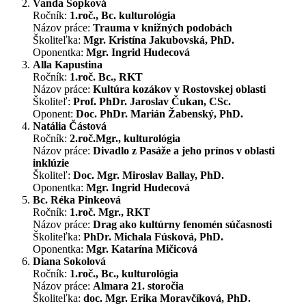
Vanda Sopková
Ročník:
1.roč., Bc. kulturológia
Názov práce:
Trauma v knižných podobách
Školiteľka:
Mgr. Kristína Jakubovská, PhD.
Oponentka:
Mgr. Ingrid Hudecová
Alla Kapustina
Ročník:
1.roč. Bc., RKT
Názov práce:
Kultúra kozákov v Rostovskej oblasti
Školiteľ:
Prof. PhDr. Jaroslav Čukan, CSc.
Oponent:
Doc. PhDr. Marián Žabenský, PhD.
Natália Částová
Ročník:
2.roč.Mgr., kulturológia
Názov práce:
Divadlo z Pasáže a jeho prínos v oblasti
inklúzie
Školiteľ:
Doc. Mgr. Miroslav Ballay, PhD.
Oponentka:
Mgr. Ingrid Hudecová
Bc. Réka Pinkeová
Ročník:
1.roč. Mgr., RKT
Názov práce:
Drag ako kultúrny fenomén súčasnosti
Školiteľka:
PhDr. Michala Fúsková, PhD.
Oponentka:
Mgr. Katarína Mičicová
Diana Sokolová
Ročník:
1.roč., Bc., kulturológia
Názov práce:
Almara 21. storočia
Školiteľka:
doc. Mgr. Erika Moravčíková, PhD.