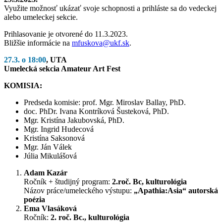
Využite možnosť ukázať svoje schopnosti a prihláste sa do vedeckej
alebo umeleckej sekcie.
Prihlasovanie je otvorené do 11.3.2023.
Bližšie informácie na
mfuskova@ukf.sk
.
27.3. o 18:00
, UTA
Umelecká sekcia Amateur Art Fest
KOMISIA:
Predseda komisie: prof. Mgr. Miroslav Ballay, PhD.
doc. PhDr. Ivana Kontríková Šusteková, PhD.
Mgr. Kristína Jakubovská, PhD.
Mgr. Ingrid Hudecová
Kristína Saksonová
Mgr. Ján Válek
Júlia Mikulášová
Adam Kazár
Ročník + študijný program:
2.roč. Bc, kulturológia
Názov práce/umeleckého výstupu:
„Apathia:Asia“ autorská
poézia
Ema Vlasáková
Ročník:
2. roč. Bc., kulturológia