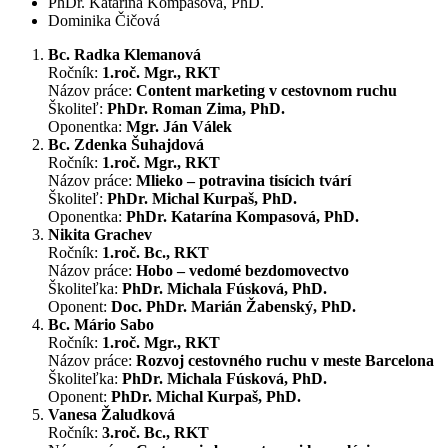
PhDr. Katarína Kompasová, PhD.
Dominika Čičová
Bc. Radka Klemanová
Ročník:
1.roč. Mgr., RKT
Názov práce:
Content marketing v cestovnom ruchu
Školiteľ:
PhDr. Roman Zima, PhD.
Oponentka:
Mgr. Ján Válek
Bc. Zdenka Šuhajdová
Ročník:
1.roč. Mgr., RKT
Názov práce:
Mlieko – potravina tisícich tvárí
Školiteľ:
PhDr. Michal Kurpaš, PhD.
Oponentka:
PhDr. Katarína Kompasová, PhD.
Nikita Grachev
Ročník:
1.roč. Bc., RKT
Názov práce:
Hobo – vedomé bezdomovectvo
Školiteľka:
PhDr. Michala Fúsková, PhD.
Oponent:
Doc. PhDr. Marián Žabenský, PhD.
Bc. Mário Sabo
Ročník:
1.roč. Mgr., RKT
Názov práce:
Rozvoj cestovného ruchu v meste Barcelona
Školiteľka:
PhDr. Michala Fúsková, PhD.
Oponent:
PhDr. Michal Kurpaš, PhD.
Vanesa Žaludková
Ročník:
3.roč. Bc., RKT