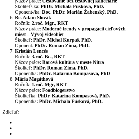
Názov práce:
Cestovanie bez cestovnej kancelárie
Školiteľ/-ka:
PhDr. Michala Fúsková, PhD.
Oponent-/ka:
Doc. PhDr. Marián Žabenský, PhD.
Bc. Adam Slovák
Ročník:
2.roč. Mgr., RKT
Názov práce:
Moderné trendy v propagácii cieľových
miest – Vývoj videohier
Školiteľ:
PhDr. Michal Kurpaš, PhD.
Oponent:
PhDr. Roman Zima, PhD.
Kristián Lencés
Ročník:
3.roč. Bc., RKT
Názov práce:
Barová kultúra v meste Nitra
Školiteľ:
PhDr. Roman Zima, PhD.
Oponentka:
PhDr. Katarína Kompasová, PhD
Mária Magáthová
Ročník:
1.roč. Mgr, RKT
Názov práce:
Foodblogerstvo
Školiteľka:
PhDr. Katarína Kompasová, PhD.
Oponentka:
PhDr. Michala Fúsková, PhD.
Zdieľať: