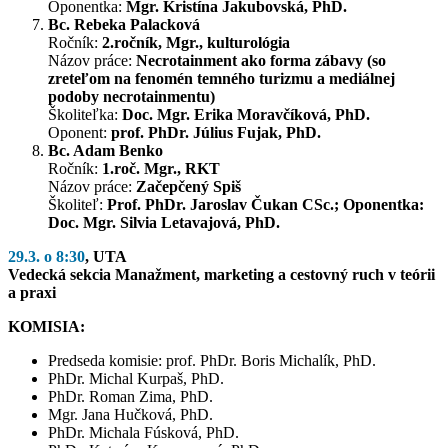
Oponentka:
Mgr. Kristína Jakubovská, PhD.
Bc. Rebeka Palacková
Ročník:
2.ročník, Mgr., kulturológia
Názov práce:
Necrotainment ako forma zábavy (so
zreteľom na fenomén temného turizmu a mediálnej
podoby necrotainmentu)
Školiteľka:
Doc. Mgr. Erika Moravčíková, PhD.
Oponent:
prof. PhDr. Július Fujak, PhD.
Bc. Adam Benko
Ročník:
1.roč. Mgr., RKT
Názov práce:
Začepčený Spiš
Školiteľ:
Prof. PhDr. Jaroslav Čukan CSc.; Oponentka:
Doc. Mgr. Silvia Letavajová, PhD.
29.3. o 8:30
, UTA
Vedecká sekcia Manažment, marketing a cestovný ruch v teórii
a praxi
KOMISIA:
Predseda komisie: prof. PhDr. Boris Michalík, PhD.
PhDr. Michal Kurpaš, PhD.
PhDr. Roman Zima, PhD.
Mgr. Jana Hučková, PhD.
PhDr. Michala Fúsková, PhD.