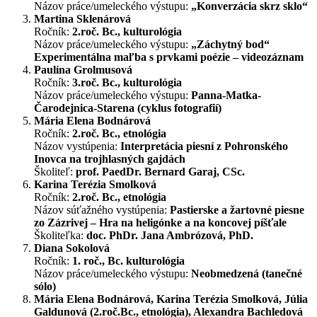
Názov práce/umeleckého výstupu:
„Konverzácia skrz sklo“
Martina Sklenárová
Ročník:
2.roč. Bc., kulturológia
Názov práce/umeleckého výstupu:
„Záchytný bod“
Experimentálna maľba s prvkami poézie – videozáznam
Paulína Grolmusová
Ročník:
3.roč. Bc., kulturológia
Názov práce/umeleckého výstupu:
Panna-Matka-
Čarodejnica-Starena (cyklus fotografií)
Mária Elena Bodnárová
Ročník:
2.roč. Bc., etnológia
Názov vystúpenia:
Interpretácia piesní z Pohronského
Inovca na trojhlasných gajdách
Školiteľ:
prof. PaedDr. Bernard Garaj, CSc.
Karina Terézia Smolková
Ročník:
2.roč. Bc., etnológia
Názov súťažného vystúpenia:
Pastierske a žartovné piesne
zo Zázrivej – Hra na heligónke a na koncovej píšťale
Školiteľka:
doc. PhDr. Jana Ambrózová, PhD.
Diana Sokolová
Ročník:
1. roč., Bc. kulturológia
Názov práce/umeleckého výstupu:
Neobmedzená (tanečné
sólo)
Mária Elena Bodnárová, Karina Terézia Smolková, Júlia
Galdunová (2.roč.Bc., etnológia), Alexandra Bachledová