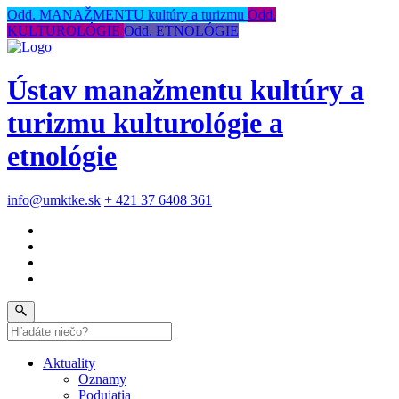
Odd. MANAŽMENTU kultúry a turizmu
Odd.
KULTUROLÓGIE
Odd. ETNOLÓGIE
Ústav manažmentu kultúry a
turizmu kulturológie a
etnológie
info@umktke.sk
+ 421 37 6408 361
Aktuality
Oznamy
Podujatia