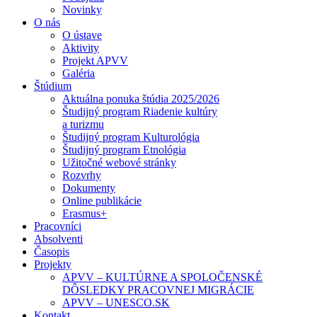
Novinky
O nás
O ústave
Aktivity
Projekt APVV
Galéria
Štúdium
Aktuálna ponuka štúdia 2025/2026
Študijný program Riadenie kultúry
a turizmu
Študijný program Kulturológia
Študijný program Etnológia
Užitočné webové stránky
Rozvrhy
Dokumenty
Online publikácie
Erasmus+
Pracovníci
Absolventi
Časopis
Projekty
APVV – KULTÚRNE A SPOLOČENSKÉ
DÔSLEDKY PRACOVNEJ MIGRÁCIE
APVV – UNESCO.SK
Kontakt