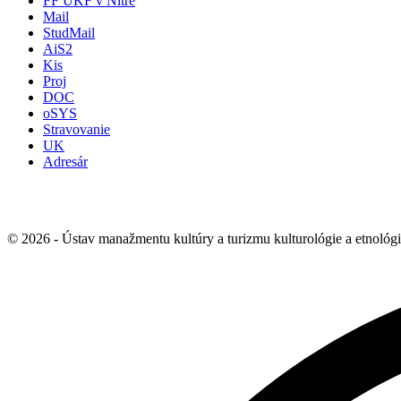
FF UKF v Nitre
Mail
StudMail
AiS2
Kis
Proj
DOC
oSYS
Stravovanie
UK
Adresár
© 2026 - Ústav manažmentu kultúry a turizmu kulturológie a etnológ