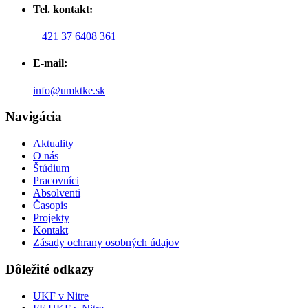
Tel. kontakt:
+ 421 37 6408 361
E-mail:
info@umktke.sk
Navigácia
Aktuality
O nás
Štúdium
Pracovníci
Absolventi
Časopis
Projekty
Kontakt
Zásady ochrany osobných údajov
Dôležité odkazy
UKF v Nitre