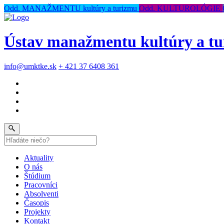
Odd. MANAŽMENTU kultúry a turizmu
Odd. KULTUROLÓGIE
Ústav manažmentu kultúry a tur
info@umktke.sk
+ 421 37 6408 361
Aktuality
O nás
Štúdium
Pracovníci
Absolventi
Časopis
Projekty
Kontakt