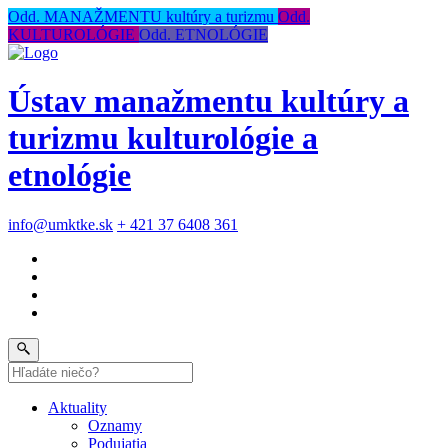
Odd. MANAŽMENTU kultúry a turizmu
Odd.
KULTUROLÓGIE
Odd. ETNOLÓGIE
Ústav manažmentu kultúry a
turizmu kulturológie a
etnológie
info@umktke.sk
+ 421 37 6408 361
Aktuality
Oznamy
Podujatia