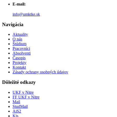
E-mail:
info@umktke.sk
Navigácia
Aktuality
O nás
Štúdium
Pracovníci
Absolventi
Časopis
Projekty
Kontakt
Zásady ochrany osobných údajov
Dôležité odkazy
UKF v Nitre
FF UKF v Nitre
Mail
StudMail
AiS2
Kis