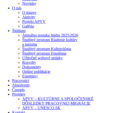
Novinky
O nás
O ústave
Aktivity
Projekt APVV
Galéria
Štúdium
Aktuálna ponuka štúdia 2025/2026
Študijný program Riadenie kultúry
a turizmu
Študijný program Kulturológia
Študijný program Etnológia
Užitočné webové stránky
Rozvrhy
Dokumenty
Online publikácie
Erasmus+
Pracovníci
Absolventi
Časopis
Projekty
APVV – KULTÚRNE A SPOLOČENSKÉ
DÔSLEDKY PRACOVNEJ MIGRÁCIE
APVV – UNESCO.SK
Kontakt