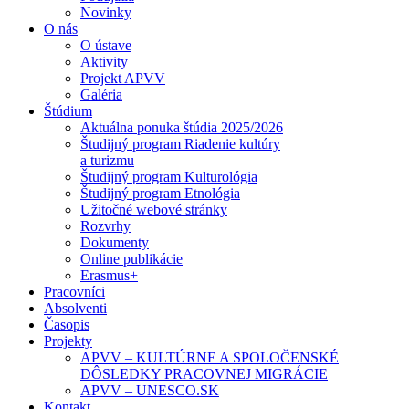
Novinky
O nás
O ústave
Aktivity
Projekt APVV
Galéria
Štúdium
Aktuálna ponuka štúdia 2025/2026
Študijný program Riadenie kultúry
a turizmu
Študijný program Kulturológia
Študijný program Etnológia
Užitočné webové stránky
Rozvrhy
Dokumenty
Online publikácie
Erasmus+
Pracovníci
Absolventi
Časopis
Projekty
APVV – KULTÚRNE A SPOLOČENSKÉ
DÔSLEDKY PRACOVNEJ MIGRÁCIE
APVV – UNESCO.SK
Kontakt