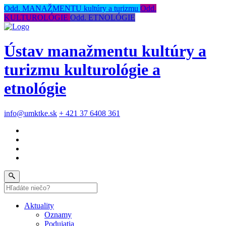
Odd. MANAŽMENTU kultúry a turizmu
Odd.
KULTUROLÓGIE
Odd. ETNOLÓGIE
Ústav manažmentu kultúry a
turizmu kulturológie a
etnológie
info@umktke.sk
+ 421 37 6408 361
Aktuality
Oznamy
Podujatia