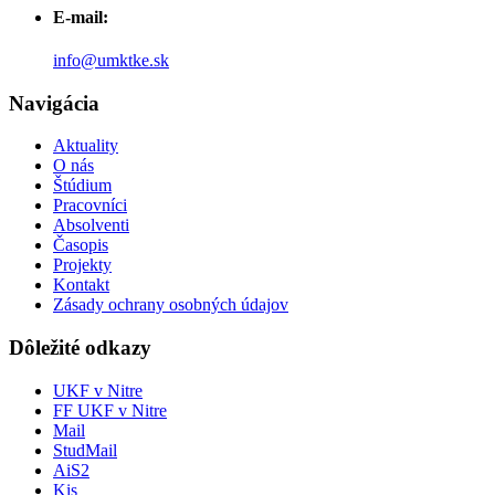
E-mail:
info@umktke.sk
Navigácia
Aktuality
O nás
Štúdium
Pracovníci
Absolventi
Časopis
Projekty
Kontakt
Zásady ochrany osobných údajov
Dôležité odkazy
UKF v Nitre
FF UKF v Nitre
Mail
StudMail
AiS2
Kis