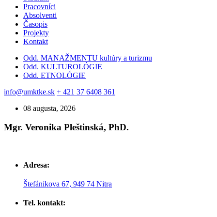
Pracovníci
Absolventi
Časopis
Projekty
Kontakt
Odd. MANAŽMENTU kultúry a turizmu
Odd. KULTUROLÓGIE
Odd. ETNOLÓGIE
info@umktke.sk
+ 421 37 6408 361
08 augusta, 2026
Mgr. Veronika Pleštinská, PhD.
Adresa:
Štefánikova 67, 949 74 Nitra
Tel. kontakt: