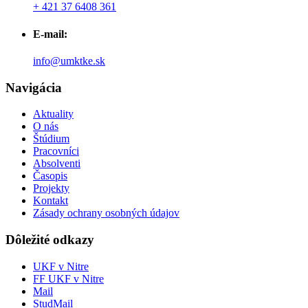
+ 421 37 6408 361
E-mail:
info@umktke.sk
Navigácia
Aktuality
O nás
Štúdium
Pracovníci
Absolventi
Časopis
Projekty
Kontakt
Zásady ochrany osobných údajov
Dôležité odkazy
UKF v Nitre
FF UKF v Nitre
Mail
StudMail