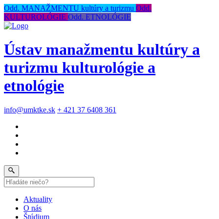
Odd. MANAŽMENTU kultúry a turizmu
Odd.
KULTUROLÓGIE
Odd. ETNOLÓGIE
Ústav manažmentu kultúry a
turizmu kulturológie a
etnológie
info@umktke.sk
+ 421 37 6408 361
Aktuality
O nás
Štúdium