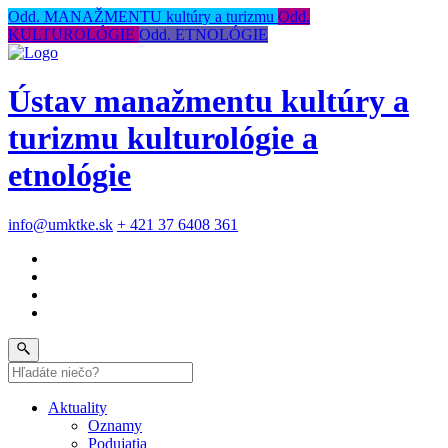
Odd. MANAŽMENTU kultúry a turizmu
Odd.
KULTUROLÓGIE
Odd. ETNOLÓGIE
Ústav manažmentu kultúry a
turizmu kulturológie a
etnológie
info@umktke.sk
+ 421 37 6408 361
Aktuality
Oznamy
Podujatia