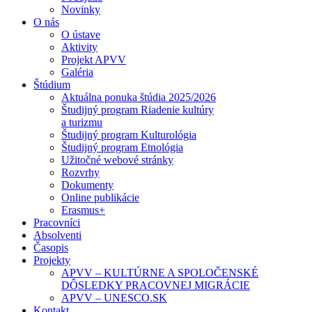
Novinky
O nás
O ústave
Aktivity
Projekt APVV
Galéria
Štúdium
Aktuálna ponuka štúdia 2025/2026
Študijný program Riadenie kultúry
a turizmu
Študijný program Kulturológia
Študijný program Etnológia
Užitočné webové stránky
Rozvrhy
Dokumenty
Online publikácie
Erasmus+
Pracovníci
Absolventi
Časopis
Projekty
APVV – KULTÚRNE A SPOLOČENSKÉ
DÔSLEDKY PRACOVNEJ MIGRÁCIE
APVV – UNESCO.SK
Kontakt