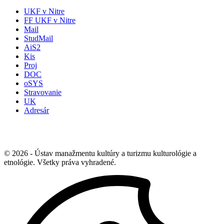
UKF v Nitre
FF UKF v Nitre
Mail
StudMail
AiS2
Kis
Proj
DOC
oSYS
Stravovanie
UK
Adresár
© 2026 - Ústav manažmentu kultúry a turizmu kulturológie a
etnológie. Všetky práva vyhradené.