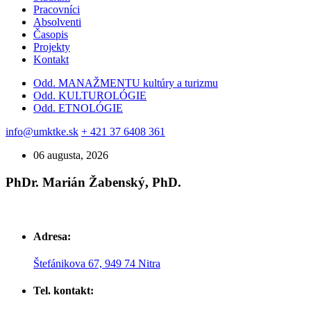
Pracovníci
Absolventi
Časopis
Projekty
Kontakt
Odd. MANAŽMENTU kultúry a turizmu
Odd. KULTUROLÓGIE
Odd. ETNOLÓGIE
info@umktke.sk
+ 421 37 6408 361
06 augusta, 2026
PhDr. Marián Žabenský, PhD.
Adresa:
Štefánikova 67, 949 74 Nitra
Tel. kontakt: