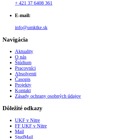
+ 421 37 6408 361
E-mail:
info@umktke.sk
Navigácia
Aktuality
O nás
Štúdium
Pracovníci
Absolventi
Časopis
Projekty
Kontakt
Zásady ochrany osobných údajov
Dôležité odkazy
UKF v Nitre
FF UKF v Nitre
Mail
StudMail