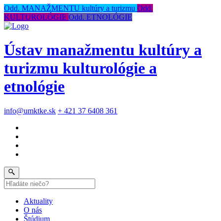
Odd. MANAŽMENTU kultúry a turizmu
Odd.
KULTUROLÓGIE
Odd. ETNOLÓGIE
Ústav manažmentu kultúry a
turizmu kulturológie a
etnológie
info@umktke.sk
+ 421 37 6408 361
Aktuality
O nás
Štúdium