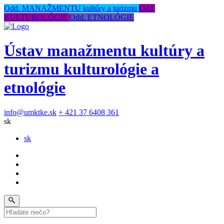
Odd. MANAŽMENTU kultúry a turizmu
Odd.
KULTUROLÓGIE
Odd. ETNOLÓGIE
Ústav manažmentu kultúry a
turizmu kulturológie a
etnológie
info@umktke.sk
+ 421 37 6408 361
sk
sk