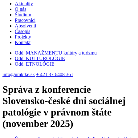
Aktuality
O nás
Štúdium
Pracovníci
Absolventi
Časopis
Projekty
Kontakt
Odd. MANAŽMENTU kultúry a turizmu
Odd. KULTUROLÓGIE
Odd. ETNOLÓGIE
info@umktke.sk
+ 421 37 6408 361
Správa z konferencie
Slovensko-české dni sociálnej
patológie v právnom štáte
(november 2025)