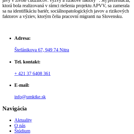
javy v živote cudzincov: výzvy a rizikové faktory“ . Jej prezentácia,
ktorá bola realizovaná v rámci riešenia projektu APVV, sa zamerala
sa na identifikáciu bariér, sociálnopatologických javov a rizikových
faktorov a výziev, ktorým čelia pracovní migranti na Slovensku.
Adresa:
Štefánikova 67, 949 74 Nitra
Tel. kontakt:
+ 421 37 6408 361
E-mail:
info@umktke.sk
Navigácia
Aktuality
O nás
Štúdium