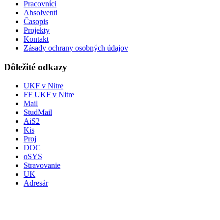
Pracovníci
Absolventi
Časopis
Projekty
Kontakt
Zásady ochrany osobných údajov
Dôležité odkazy
UKF v Nitre
FF UKF v Nitre
Mail
StudMail
AiS2
Kis
Proj
DOC
oSYS
Stravovanie
UK
Adresár