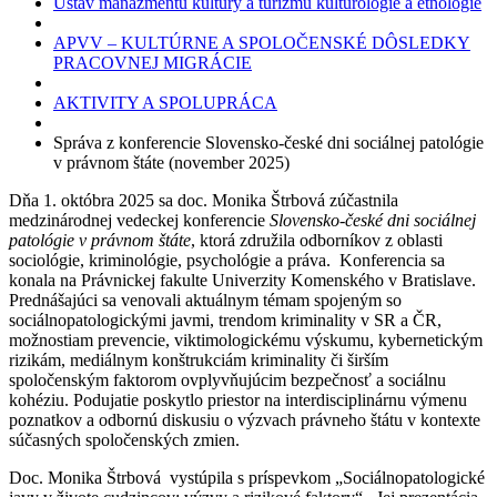
Ústav manažmentu kultúry a turizmu kulturológie a etnológie
APVV – KULTÚRNE A SPOLOČENSKÉ DÔSLEDKY
PRACOVNEJ MIGRÁCIE
AKTIVITY A SPOLUPRÁCA
Správa z konferencie Slovensko-české dni sociálnej patológie
v právnom štáte (november 2025)
Dňa 1. októbra 2025 sa doc. Monika Štrbová zúčastnila
medzinárodnej vedeckej konferencie
Slovensko-české dni sociálnej
patológie v právnom štáte
, ktorá združila odborníkov z oblasti
sociológie, kriminológie, psychológie a práva. Konferencia sa
konala na Právnickej fakulte Univerzity Komenského v Bratislave.
Prednášajúci sa venovali aktuálnym témam spojeným so
sociálnopatologickými javmi, trendom kriminality v SR a ČR,
možnostiam prevencie, viktimologickému výskumu, kybernetickým
rizikám, mediálnym konštrukciám kriminality či širším
spoločenským faktorom ovplyvňujúcim bezpečnosť a sociálnu
kohéziu. Podujatie poskytlo priestor na interdisciplinárnu výmenu
poznatkov a odbornú diskusiu o výzvach právneho štátu v kontexte
súčasných spoločenských zmien.
Doc. Monika Štrbová vystúpila s príspevkom „Sociálnopatologické