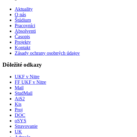
Aktuality
O nás
Štúdium
Pracovníci
Absolventi
Časopis
Projekty
Kontakt
Zásady ochrany osobných údajov
Dôležité odkazy
UKF v Nitre
FF UKF v Nitre
Mail
StudMail
AiS2
Kis
Proj
DOC
oSYS
Stravovanie
UK