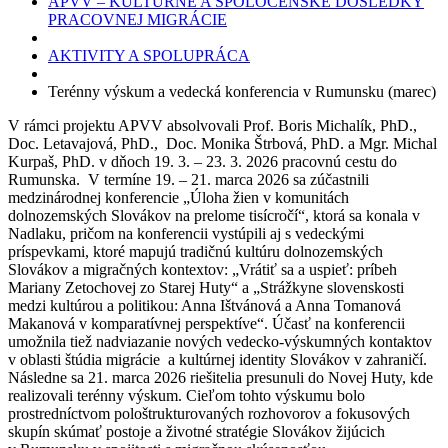
APVV – KULTÚRNE A SPOLOČENSKÉ DÔSLEDKY
PRACOVNEJ MIGRÁCIE
AKTIVITY A SPOLUPRÁCA
Terénny výskum a vedecká konferencia v Rumunsku (marec)
V rámci projektu APVV absolvovali Prof. Boris Michalík, PhD.,
Doc. Letavajová, PhD., Doc. Monika Štrbová, PhD. a Mgr. Michal
Kurpaš, PhD. v dňoch 19. 3. – 23. 3. 2026 pracovnú cestu do
Rumunska. V termíne 19. – 21. marca 2026 sa zúčastnili
medzinárodnej konferencie „Úloha žien v komunitách
dolnozemských Slovákov na prelome tisícročí“, ktorá sa konala v
Nadlaku, pričom na konferencii vystúpili aj s vedeckými
príspevkami, ktoré mapujú tradičnú kultúru dolnozemských
Slovákov a migračných kontextov: „Vrátiť sa a uspieť: príbeh
Mariany Zetochovej zo Starej Huty“ a „Strážkyne slovenskosti
medzi kultúrou a politikou: Anna Ištvánová a Anna Tomanová
Makanová v komparatívnej perspektíve“. Účasť na konferencii
umožnila tiež nadviazanie nových vedecko-výskumných kontaktov
v oblasti štúdia migrácie a kultúrnej identity Slovákov v zahraničí.
Následne sa 21. marca 2026 riešitelia presunuli do Novej Huty, kde
realizovali terénny výskum. Cieľom tohto výskumu bolo
prostredníctvom pološtrukturovaných rozhovorov a fokusových
skupín skúmať postoje a životné stratégie Slovákov žijúcich