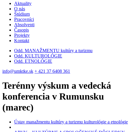
Aktuality
O nás
Štúdium
Pracovníci
Absolventi
Časopis
Projekty
Kontakt
Odd. MANAŽMENTU kultúry a turizmu
Odd. KULTUROLÓGIE
Odd. ETNOLÓGIE
info@umktke.sk
+ 421 37 6408 361
Terénny výskum a vedecká
konferencia v Rumunsku
(marec)
Ústav manažmentu kultúry a turizmu kulturológie a etnológie