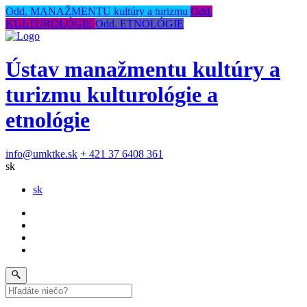
Odd. MANAŽMENTU kultúry a turizmu
Odd.
KULTUROLÓGIE
Odd. ETNOLÓGIE
Ústav manažmentu kultúry a
turizmu kulturológie a
etnológie
info@umktke.sk
+ 421 37 6408 361
sk
sk