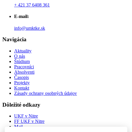
+ 421 37 6408 361
E-mail:
info@umktke.sk
Navigácia
Aktuality
O nás
Štúdium
Pracovníci
Absolventi
Časopis
Projekty
Kontakt
Zásady ochrany osobných údajov
Dôležité odkazy
UKF v Nitre
FF UKF v Nitre
Mail
StudMail