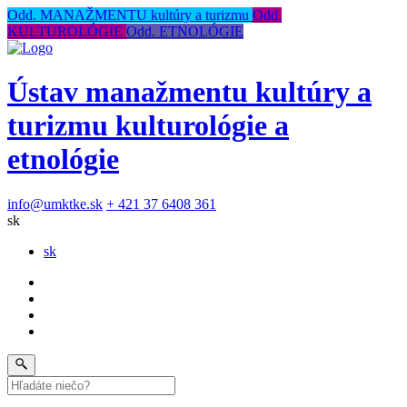
Odd. MANAŽMENTU kultúry a turizmu
Odd.
KULTUROLÓGIE
Odd. ETNOLÓGIE
Ústav manažmentu kultúry a
turizmu kulturológie a
etnológie
info@umktke.sk
+ 421 37 6408 361
sk
sk