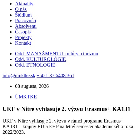
Aktuality
O nás
Štúdium
Pracovníci
Absolventi
Časopis
Projekty
Kontakt
Odd. MANAŽMENTU kultúry a turizmu
Odd. KULTUROLÓGIE
Odd. ETNOLÓGIE
info@umktke.sk
+ 421 37 6408 361
08 augusta, 2026
ÚMKTKE
UKF v Nitre vyhlasuje 2. výzvu Erasmus+ KA131
UKF v Nitre vyhlasuje 2. výzvu v rámci programu Erasmus+
KA131 – krajiny EÚ a EHP na letný semester akademického roka
2022/2023.