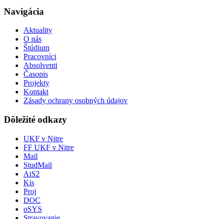
Navigácia
Aktuality
O nás
Štúdium
Pracovníci
Absolventi
Časopis
Projekty
Kontakt
Zásady ochrany osobných údajov
Dôležité odkazy
UKF v Nitre
FF UKF v Nitre
Mail
StudMail
AiS2
Kis
Proj
DOC
oSYS
Stravovanie