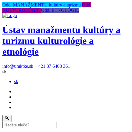
Odd. MANAŽMENTU kultúry a turizmu
Odd.
KULTUROLÓGIE
Odd. ETNOLÓGIE
Ústav manažmentu kultúry a
turizmu kulturológie a
etnológie
info@umktke.sk
+ 421 37 6408 361
sk
sk