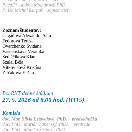
PaedDr. Andrea Molnárová, PhD.
PhDr. Michal Kurpaš – zapisovateľ
Zoznam študentov:
Cagáňová Alexandra Sára
Fedorová Tereza
Overchenko Svitlana
Vasileuskaya Veranika
Sedláčiková Klára
Szalai Béla
Vítkovičová Kristína
Zifčáková Eliška
Bc. RKT denné štúdium
27. 5. 2026 od 8.00 hod. (H115)
Komisia
doc. Mgr. Silvia Letavajová, PhD. – predsedníčka
doc. PhDr. Marián Žabenský, PhD. – predseda
doc. PhDr. Monika Štrbová, PhD.