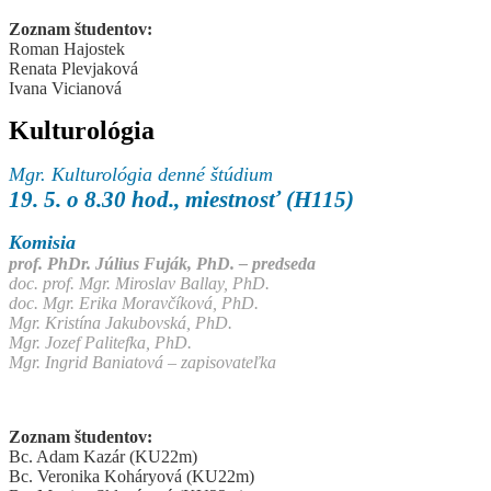
Zoznam študentov:
Roman Hajostek
Renata Plevjaková
Ivana Vicianová
Kulturológia
Mgr. Kulturológia denné štúdium
19. 5. o 8.30 hod., miestnosť (H115)
Komisia
prof. PhDr. Július Fuják, PhD. – predseda
doc. prof. Mgr. Miroslav Ballay, PhD.
doc. Mgr. Erika Moravčíková, PhD.
Mgr. Kristína Jakubovská, PhD.
Mgr. Jozef Palitefka, PhD.
Mgr. Ingrid Baniatová – zapisovateľka
Zoznam študentov:
Bc. Adam Kazár (KU22m)
Bc. Veronika Koháryová (KU22m)