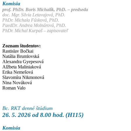
Komisia
prof. PhDr. Boris Michalík, PhD. – predseda
doc. Mgr. Silvia Letavajová, PhD.
PhDr. Michala Fúsková, PhD.
PaedDr. Andrea Molnárová, PhD.
PhDr. Michal Kurpaš – zapisovateľ
Zoznam študentov:
Rastislav Bočkai
Natália Brumlovská
Alexandra Gyepesová
Alžbeta Maliniaková
Erika Nemešová
Slavomíra Nikmonová
Nina Nováková
Roman Valo
Bc. RKT denné štúdium
26. 5. 2026 od 8.00 hod. (H115)
Komisia