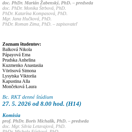
doc. PhDr. Marián Žabenský, PhD. – predseda
doc. PhDr. Monika Štrbová, PhD.
PhDr. Katarína Kompasová, PhD.
Mgr. Jana Hučková, PhD.
PhDr. Roman Zima, PhD. – zapisovateľ
Zoznam študentov:
Balková Nikola
Pápayová Ema
Prudska Anhelina
Kuzmenko Anastasiia
Vörösová Simona
Lysytska Viktoriia
Kapustina Alla
Mončeková Laura
Bc. RKT denné štúdium
27. 5. 2026 od 8.00 hod. (H14)
Komisia
prof. PhDr. Boris Michalík, PhD. – predseda
doc. Mgr. Silvia Letavajová, PhD.
PhDr. Michala Fúsková, PhD.