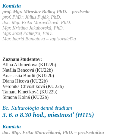
Komisia
prof. Mgr. Miroslav Ballay, PhD. – predseda
prof. PhDr. Július Fuják, PhD.
doc. Mgr. Erika Moravčíková, PhD.
Mgr. Kristína Jakubovská, PhD.
Mgr. Jozef Palitefka, PhD.
Mgr. Ingrid Baniatová – zapisovateľka
Zoznam študentov:
Alina Akhmedova (KU22b)
Natália Bencová (KU22b)
Anastasiia Burdii (KU22b)
Diana Hicová (KU22b)
Veronika Chvostiková (KU22b)
Tamara Kmeťková (KU22b)
Simona Kolná (KU22b)
Bc. Kulturológia denné štúdium
3. 6. o 8.30 hod., miestnosť (H115)
Komisia
doc. Mgr. Erika Moravčíková, PhD. – predsedníčka