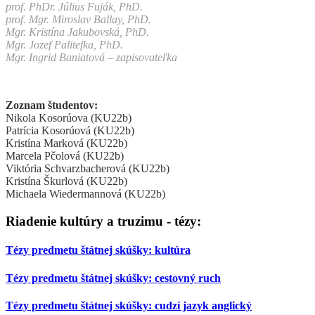
prof. PhDr. Július Fuják, PhD.
prof. Mgr. Miroslav Ballay, PhD.
Mgr. Kristína Jakubovská, PhD.
Mgr. Jozef Palitefka, PhD.
Mgr. Ingrid Baniatová – zapisovateľka
Zoznam študentov:
Nikola Kosorúova (KU22b)
Patrícia Kosorúová (KU22b)
Kristína Marková (KU22b)
Marcela Pčolová (KU22b)
Viktória Schvarzbacherová (KU22b)
Kristína Škurlová (KU22b)
Michaela Wiedermannová (KU22b)
Riadenie kultúry a truzimu - tézy:
Tézy predmetu štátnej skúšky: kultúra
Tézy predmetu štátnej skúšky: cestovný ruch
Tézy predmetu štátnej skúšky: cudzí jazyk anglický