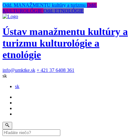
Odd. MANAŽMENTU kultúry a turizmu
Odd.
KULTUROLÓGIE
Odd. ETNOLÓGIE
Ústav manažmentu kultúry a
turizmu kulturológie a
etnológie
info@umktke.sk
+ 421 37 6408 361
sk
sk