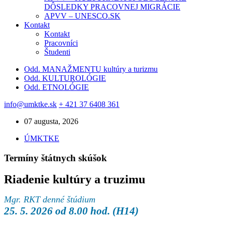
DÔSLEDKY PRACOVNEJ MIGRÁCIE
APVV – UNESCO.SK
Kontakt
Kontakt
Pracovníci
Študenti
Odd. MANAŽMENTU kultúry a turizmu
Odd. KULTUROLÓGIE
Odd. ETNOLÓGIE
info@umktke.sk
+ 421 37 6408 361
07 augusta, 2026
ÚMKTKE
Termíny štátnych skúšok
Riadenie kultúry a truzimu
Mgr. RKT denné štúdium
25. 5. 2026 od 8.00 hod. (H14)