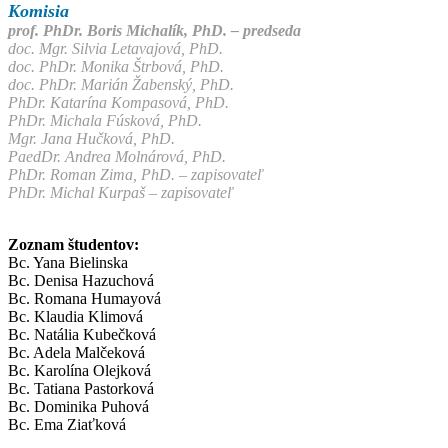
Komisia
prof. PhDr. Boris Michalík, PhD. – predseda
doc. Mgr. Silvia Letavajová, PhD.
doc. PhDr. Monika Štrbová, PhD.
doc. PhDr. Marián Žabenský, PhD.
PhDr. Katarína Kompasová, PhD.
PhDr. Michala Fúsková, PhD.
Mgr. Jana Hučková, PhD.
PaedDr. Andrea Molnárová, PhD.
PhDr. Roman Zima, PhD. – zapisovateľ
PhDr. Michal Kurpaš – zapisovateľ
Zoznam študentov:
Bc. Yana Bielinska
Bc. Denisa Hazuchová
Bc. Romana Humayová
Bc. Klaudia Klimová
Bc. Natália Kubečková
Bc. Adela Malčeková
Bc. Karolína Olejková
Bc. Tatiana Pastorková
Bc. Dominika Puhová
Bc. Ema Ziaťková