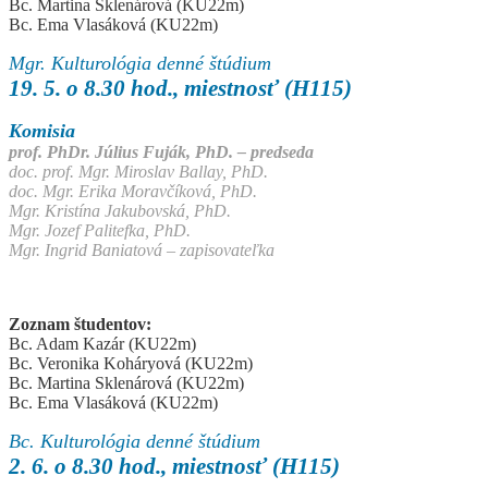
Bc. Martina Sklenárová (KU22m)
Bc. Ema Vlasáková (KU22m)
Mgr. Kulturológia denné štúdium
19. 5. o 8.30 hod., miestnosť (H115)
Komisia
prof. PhDr. Július Fuják, PhD. – predseda
doc. prof. Mgr. Miroslav Ballay, PhD.
doc. Mgr. Erika Moravčíková, PhD.
Mgr. Kristína Jakubovská, PhD.
Mgr. Jozef Palitefka, PhD.
Mgr. Ingrid Baniatová – zapisovateľka
Zoznam študentov:
Bc. Adam Kazár (KU22m)
Bc. Veronika Koháryová (KU22m)
Bc. Martina Sklenárová (KU22m)
Bc. Ema Vlasáková (KU22m)
Bc. Kulturológia denné štúdium
2. 6. o 8.30 hod., miestnosť (H115)