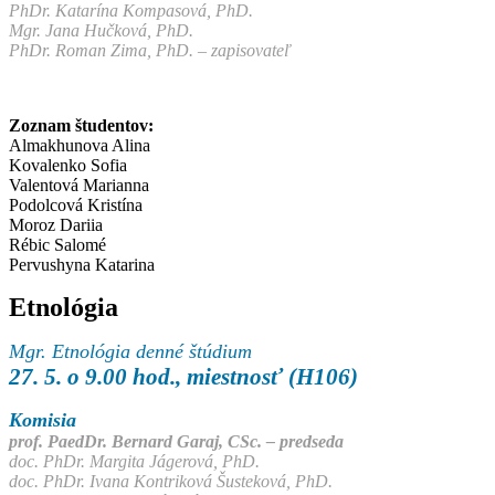
PhDr. Katarína Kompasová, PhD.
Mgr. Jana Hučková, PhD.
PhDr. Roman Zima, PhD. – zapisovateľ
Zoznam študentov:
Almakhunova Alina
Kovalenko Sofia
Valentová Marianna
Podolcová Kristína
Moroz Dariia
Rébic Salomé
Pervushyna Katarina
Etnológia
Mgr. Etnológia denné štúdium
27. 5. o 9.00 hod., miestnosť (H106)
Komisia
prof. PaedDr. Bernard Garaj, CSc. – predseda
doc. PhDr. Margita Jágerová, PhD.
doc. PhDr. Ivana Kontriková Šusteková, PhD.