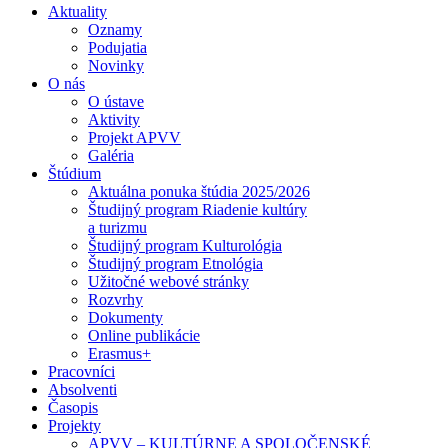
Aktuality
Oznamy
Podujatia
Novinky
O nás
O ústave
Aktivity
Projekt APVV
Galéria
Štúdium
Aktuálna ponuka štúdia 2025/2026
Študijný program Riadenie kultúry
a turizmu
Študijný program Kulturológia
Študijný program Etnológia
Užitočné webové stránky
Rozvrhy
Dokumenty
Online publikácie
Erasmus+
Pracovníci
Absolventi
Časopis
Projekty
APVV – KULTÚRNE A SPOLOČENSKÉ