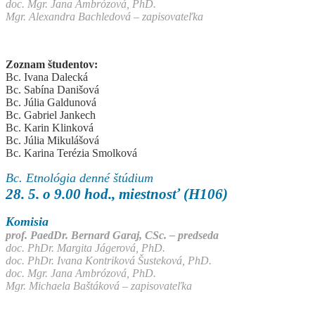
doc. Mgr. Jana Ambrózová, PhD.
Mgr. Alexandra Bachledová – zapisovateľka
Zoznam študentov:
Bc. Ivana Dalecká
Bc. Sabína Danišová
Bc. Júlia Galdunová
Bc. Gabriel Jankech
Bc. Karin Klinková
Bc. Júlia Mikulášová
Bc. Karina Terézia Smolková
Bc. Etnológia denné štúdium
28. 5. o 9.00 hod., miestnosť (H106)
Komisia
prof. PaedDr. Bernard Garaj, CSc. – predseda
doc. PhDr. Margita Jágerová, PhD.
doc. PhDr. Ivana Kontriková Šusteková, PhD.
doc. Mgr. Jana Ambrózová, PhD.
Mgr. Michaela Baštáková – zapisovateľka